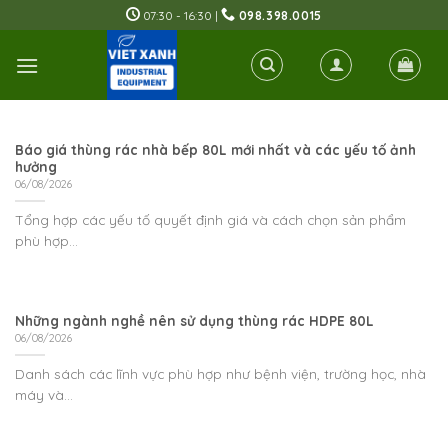
Skip
07:30 - 16:30 |
098.398.0015
to
content
Báo giá thùng rác nhà bếp 80L mới nhất và các yếu tố ảnh
hưởng
06/08/2026
Tổng hợp các yếu tố quyết định giá và cách chọn sản phẩm
phù hợp...
Những ngành nghề nên sử dụng thùng rác HDPE 80L
06/08/2026
Danh sách các lĩnh vực phù hợp như bệnh viện, trường học, nhà
máy và...