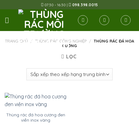
Skip
07:30 - 16:30 |
098.398.0015
to
content
TRANG CHỦ
/
THÙNG RÁC CÔNG NGHIỆP
/
THÙNG RÁC ĐÁ HOA
CƯƠNG
LỌC
Thùng rác đá hoa cương đen
viền inox vàng