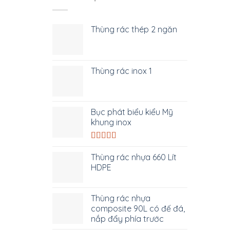
Thùng rác thép 2 ngăn
Thùng rác inox 1
Bục phát biểu kiểu Mỹ
khung inox
Được xếp
hạng
5.00
5
Thùng rác nhựa 660 Lít
sao
HDPE
Thùng rác nhựa
composite 90L có đế đá,
nắp đẩy phía trước