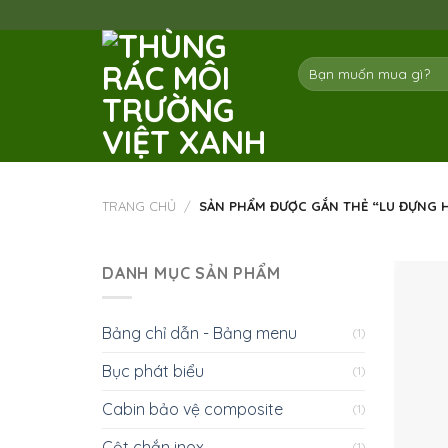
Skip
to
content
Tìm
kiếm:
TRANG CHỦ
/
SẢN PHẨM ĐƯỢC GẮN THẺ “LU ĐỰNG 
DANH MỤC SẢN PHẨM
Bảng chỉ dẫn - Bảng menu
(1)
Bục phát biểu
(1)
Cabin bảo vệ composite
(1)
Cột chắn inox
(1)