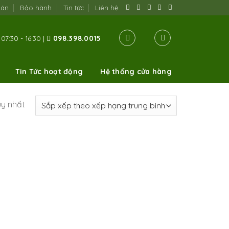
oán
Bảo hành
Tin tức
Liên hệ
07:30 - 16:30 |
098.398.0015
Tin Tức hoạt động
Hệ thống cửa hàng
uy nhất