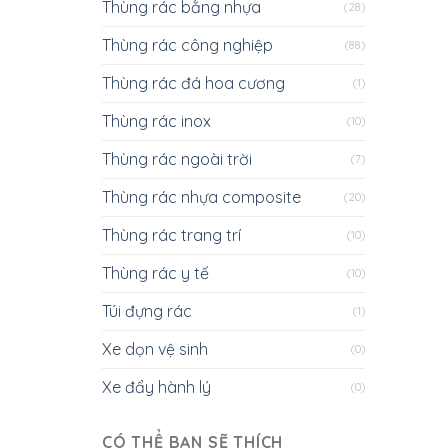
Thùng rác bằng nhựa
(28)
Thùng rác công nghiệp
(88)
Thùng rác đá hoa cương
(1)
Thùng rác inox
(10)
Thùng rác ngoài trời
(7)
Thùng rác nhựa composite
(20)
Thùng rác trang trí
(10)
Thùng rác y tế
(10)
Túi đựng rác
(1)
Xe dọn vệ sinh
(0)
Xe đẩy hành lý
(0)
CÓ THỂ BẠN SẼ THÍCH