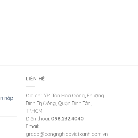
LIÊN HỆ
Địa chỉ: 334 Tân Hòa Đông, Phường
òn nắp
Bình Trị Đông, Quận Bình Tân,
TP.HCM
Điện thoại:
098.232.4040
Email:
greco@congnghiepvietxanh.com.vn