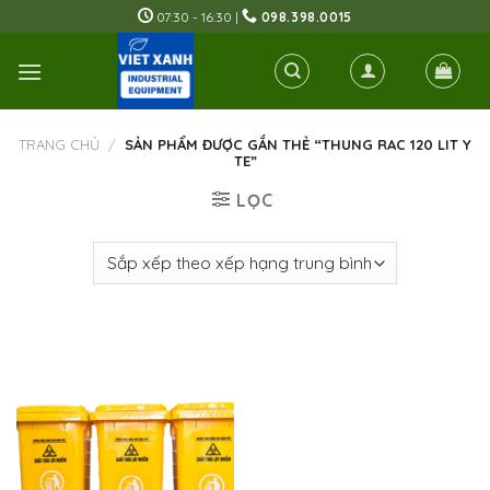
Skip
07:30 - 16:30 |
098.398.0015
to
content
TRANG CHỦ
/
SẢN PHẨM ĐƯỢC GẮN THẺ “THUNG RAC 120 LIT Y
TE”
LỌC