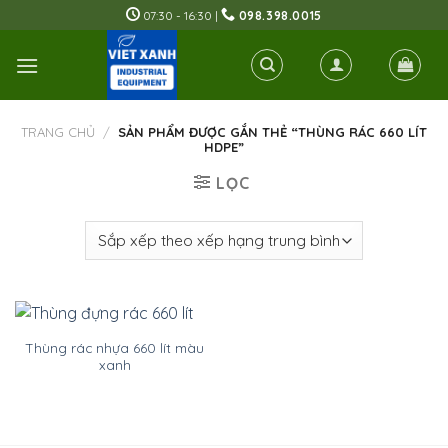
Skip
07:30 - 16:30 |
098.398.0015
to
content
TRANG CHỦ
/
SẢN PHẨM ĐƯỢC GẮN THẺ “THÙNG RÁC 660 LÍT
HDPE”
LỌC
Thùng rác nhựa 660 lít màu
xanh