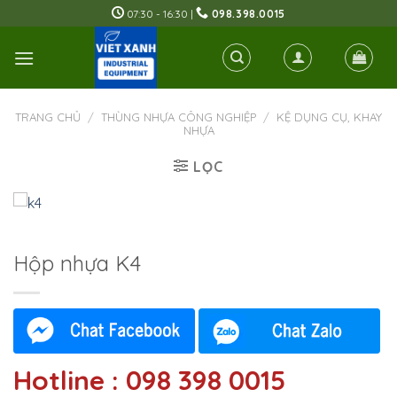
Skip
07:30 - 16:30 |
098.398.0015
to
content
TRANG CHỦ
/
THÙNG NHỰA CÔNG NGHIỆP
/
KỆ DỤNG CỤ, KHAY
NHỰA
LỌC
Hộp nhựa K4
Hotline : 098 398 0015