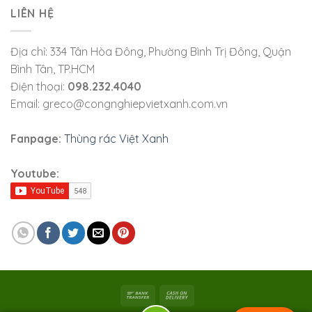
LIÊN HỆ
Địa chỉ: 334 Tân Hòa Đông, Phường Bình Trị Đông, Quận
Bình Tân, TP.HCM
Điện thoại:
098.232.4040
Email: greco@congnghiepvietxanh.com.vn
Fanpage:
Thùng rác Việt Xanh
Youtube: