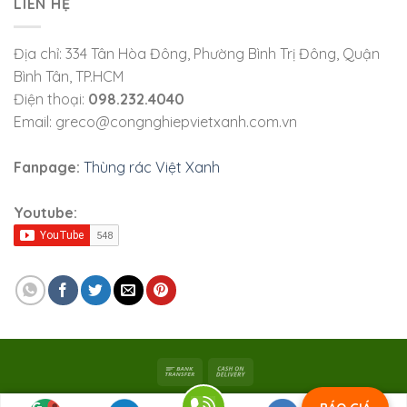
LIÊN HỆ
Địa chỉ: 334 Tân Hòa Đông, Phường Bình Trị Đông, Quận
Bình Tân, TP.HCM
Điện thoại:
098.232.4040
Email: greco@congnghiepvietxanh.com.vn
Fanpage:
Thùng rác Việt Xanh
Youtube:
Bản quyền 2026 ©
Viet Xanh Industry
|
Công ty TNHH SX