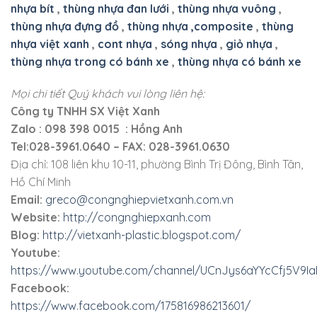
nhựa bít
,
thùng nhựa đan lưới
,
thùng nhựa vuông
,
thùng nhựa đựng đồ
,
thùng nhựa ,composite
,
thùng
nhựa việt xanh
,
cont nhựa
,
sóng nhựa
,
giỏ nhựa
,
thùng nhựa trong có bánh xe
,
thùng nhựa có bánh xe
Mọi chi tiết Quý khách vui lòng liên hệ:
Công ty TNHH SX Việt Xanh
Zalo : 098 398 0015 : Hồng Anh
Tel:028-3961.0640 – FAX: 028-3961.0630
Địa chỉ: 108 liên khu 10-11, phường Bình Trị Đông, Bình Tân,
Hồ Chí Minh
Email:
greco@congnghiepvietxanh.com.vn
Website:
http://congnghiepxanh.com
Blog:
http://vietxanh-plastic.blogspot.com/
Youtube:
https://www.youtube.com/channel/UCnJys6aYYcCfj5V9I
Facebook:
https://www.facebook.com/175816986213601/