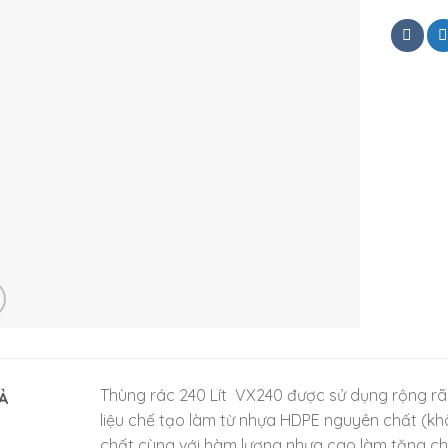
Thùng rác 240 Lít VX240 được sử dụng rộng rãi
Ả
liệu chế tạo làm từ nhựa HDPE nguyên chất (kh
chất cùng với hàm lượng nhựa cao làm tăng chất