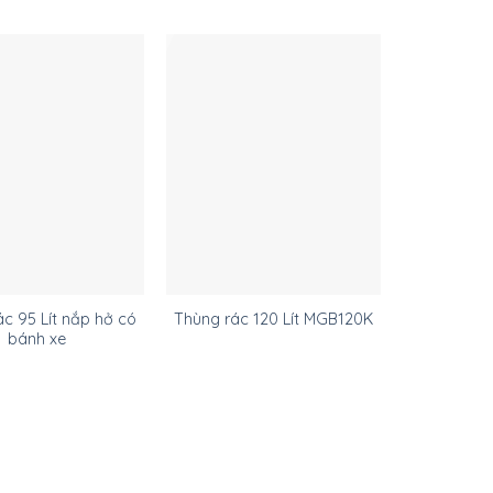
c 95 Lít nắp hở có
Thùng rác 120 Lít MGB120K
Thùng rác
bánh xe