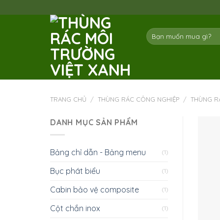
Skip
to
content
Tìm
kiếm:
TRANG CHỦ
/
THÙNG RÁC CÔNG NGHIỆP
/
THÙNG R
DANH MỤC SẢN PHẨM
Bảng chỉ dẫn - Bảng menu
(1)
Bục phát biểu
(1)
Cabin bảo vệ composite
(1)
Cột chắn inox
(1)