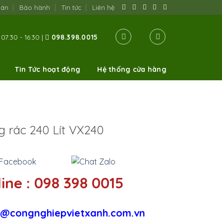
oán
Bảo hành
Tin tức
Liên hệ
07:30 - 16:30 |
098.398.0015
Tin Tức hoạt động
Hệ thống cửa hàng
 rác 240 Lít VX240
ine : 098 398 0015
@congnghiepvietxanh.com.vn