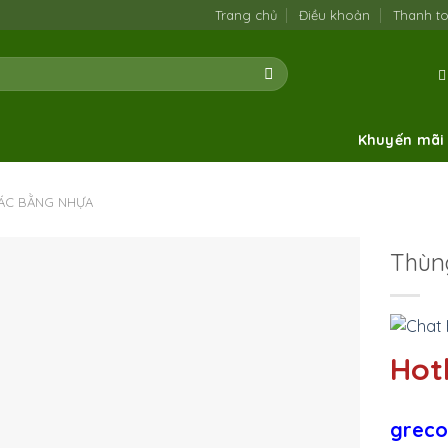
Trang chủ
Điều khoản
Thanh t
Khuyến mãi
ÁC BẰNG NHỰA
Thùng
Hotl
greco