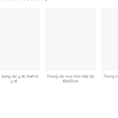
đựng rác y tế, thiết bị
Thùng rác inox tròn nắp lật
Thùng rá
y tế
48x83cm