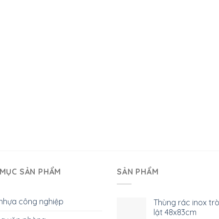
MỤC SẢN PHẨM
SẢN PHẨM
nhựa công nghiệp
Thùng rác inox tr
lật 48x83cm