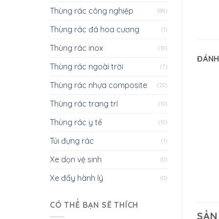
Thùng rác công nghiệp
(88)
Thùng rác đá hoa cương
(1)
Thùng rác inox
(10)
ĐÁNH
Thùng rác ngoài trời
(7)
Thùng rác nhựa composite
(20)
Thùng rác trang trí
(10)
Thùng rác y tế
(10)
Túi đựng rác
(1)
Xe dọn vệ sinh
(0)
Xe đẩy hành lý
(0)
CÓ THỂ BẠN SẼ THÍCH
SẢN