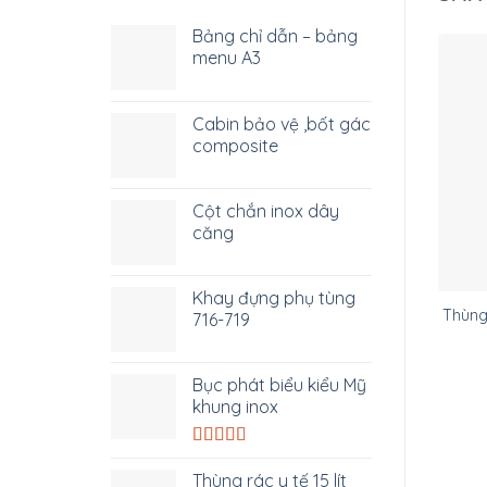
Bảng chỉ dẫn – bảng
menu A3
Cabin bảo vệ ,bốt gác
composite
Cột chắn inox dây
căng
Khay đựng phụ tùng
Thùng 
716-719
Bục phát biểu kiểu Mỹ
khung inox
Được xếp
hạng
5.00
5
Thùng rác y tế 15 lít