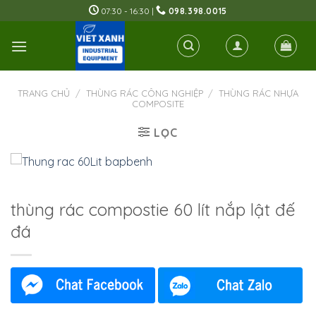
Skip
07:30 - 16:30 |
098.398.0015
to
content
TRANG CHỦ
/
THÙNG RÁC CÔNG NGHIỆP
/
THÙNG RÁC NHỰA
COMPOSITE
LỌC
thùng rác compostie 60 lít nắp lật đế
đá