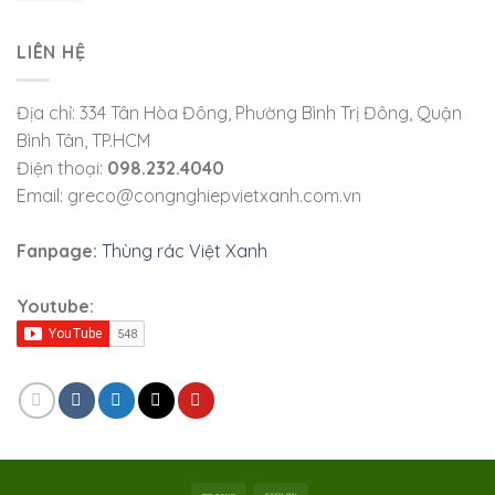
LIÊN HỆ
Địa chỉ: 334 Tân Hòa Đông, Phường Bình Trị Đông, Quận
Bình Tân, TP.HCM
Điện thoại:
098.232.4040
Email: greco@congnghiepvietxanh.com.vn
Fanpage:
Thùng rác Việt Xanh
Youtube: