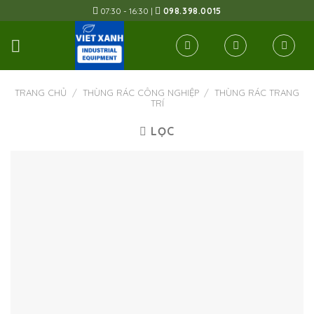
Skip
07:30 - 16:30 |
098.398.0015
to
content
TRANG CHỦ
/
THÙNG RÁC CÔNG NGHIỆP
/
THÙNG RÁC TRANG
TRÍ
LỌC