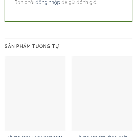
Bạn phải
đăng nhập
để gửi đánh giá.
SẢN PHẨM TƯƠNG TỰ
Thùng rác 55 Lít Composite
Thùng rác đạp chân 70 lít