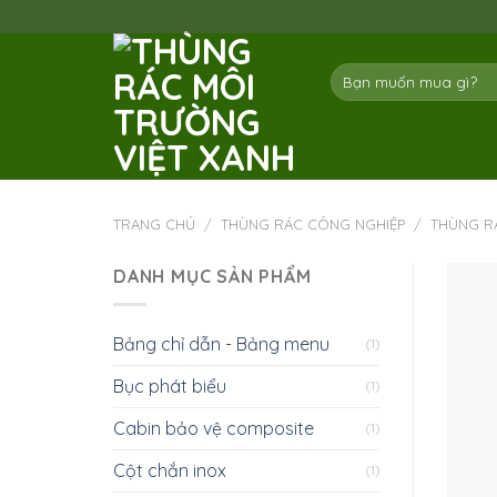
Skip
to
content
Tìm
kiếm:
TRANG CHỦ
/
THÙNG RÁC CÔNG NGHIỆP
/
THÙNG R
DANH MỤC SẢN PHẨM
Bảng chỉ dẫn - Bảng menu
(1)
Bục phát biểu
(1)
Cabin bảo vệ composite
(1)
Cột chắn inox
(1)