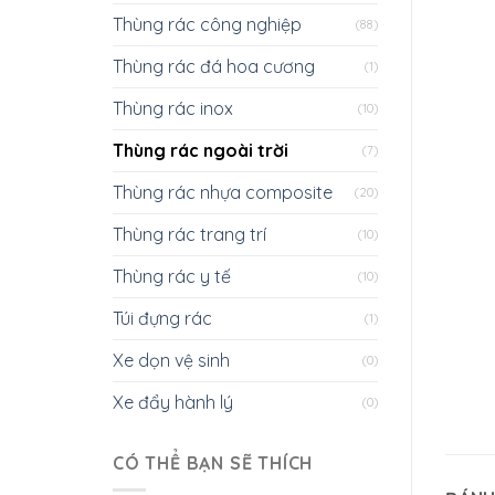
Thùng rác công nghiệp
(88)
Thùng rác đá hoa cương
(1)
Thùng rác inox
(10)
Thùng rác ngoài trời
(7)
Thùng rác nhựa composite
(20)
Thùng rác trang trí
(10)
Thùng rác y tế
(10)
Túi đựng rác
(1)
Xe dọn vệ sinh
(0)
Xe đẩy hành lý
(0)
CÓ THỂ BẠN SẼ THÍCH