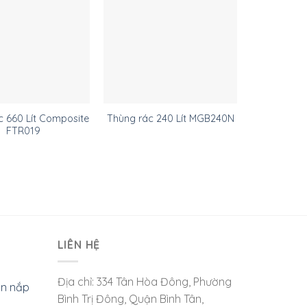
c 660 Lít Composite
Thùng rác 240 Lít MGB240N
Túi Đựng 
FTR019
LIÊN HỆ
Địa chỉ: 334 Tân Hòa Đông, Phường
òn nắp
Bình Trị Đông, Quận Bình Tân,