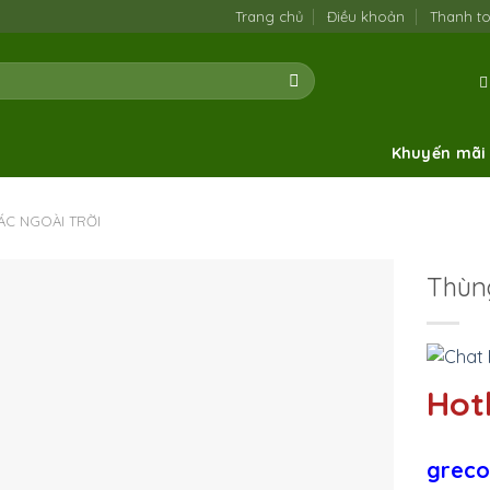
Trang chủ
Điều khoản
Thanh t
Khuyến mãi
ÁC NGOÀI TRỜI
Thùng
Hotl
greco