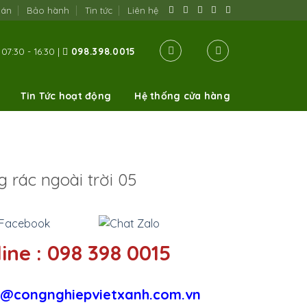
oán
Bảo hành
Tin tức
Liên hệ
07:30 - 16:30 |
098.398.0015
Tin Tức hoạt động
Hệ thống cửa hàng
 rác ngoài trời 05
ine : 098 398 0015
@congnghiepvietxanh.com.vn