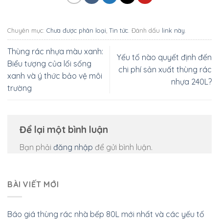
Chuyên mục:
Chưa được phân loại
,
Tin tức
. Đánh dấu
link này
.
Thùng rác nhựa màu xanh:
Yếu tố nào quyết định đến
Biểu tượng của lối sống
chi phí sản xuất thùng rác
xanh và ý thức bảo vệ môi
nhựa 240L?
trường
Để lại một bình luận
Bạn phải
đăng nhập
để gửi bình luận.
BÀI VIẾT MỚI
Báo giá thùng rác nhà bếp 80L mới nhất và các yếu tố