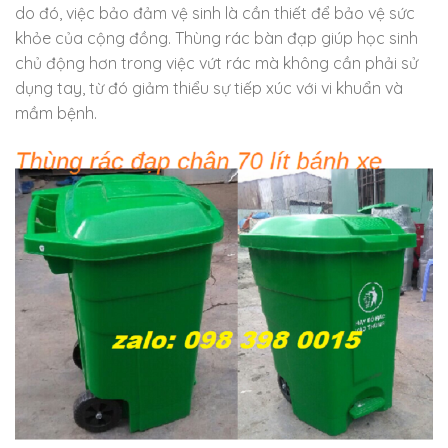
do đó, việc bảo đảm vệ sinh là cần thiết để bảo vệ sức
khỏe của cộng đồng. Thùng rác bàn đạp giúp học sinh
chủ động hơn trong việc vứt rác mà không cần phải sử
dụng tay, từ đó giảm thiểu sự tiếp xúc với vi khuẩn và
mầm bệnh.