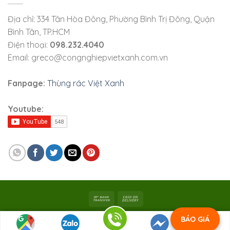
Địa chỉ: 334 Tân Hòa Đông, Phường Bình Trị Đông, Quận
Bình Tân, TP.HCM
Điện thoại:
098.232.4040
Email: greco@congnghiepvietxanh.com.vn
Fanpage:
Thùng rác Việt Xanh
Youtube:
Bản quyền 2026 ©
Viet Xanh Industry
|
Công ty TNHH SX
BÁO GIÁ
Việt Xanh