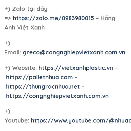
+)
Zalo tại đây
=>
https://zalo.me/0983980015
– Hồng
Anh Việt Xanh
+)
Email:
greco@congnghiepvietxanh.com.vn
+) Website:
https://vietxanhplastic.vn
–
https://palletnhua.com
–
https://thungracnhua.net
–
https://congnghiepvietxanh.com.vn
+)
Youtube:
https://www.youtube.com/@nhua