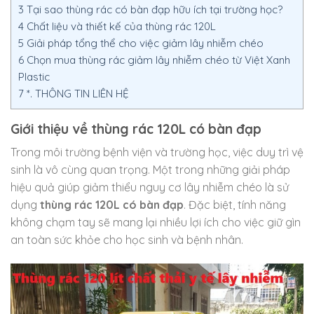
3
Tại sao thùng rác có bàn đạp hữu ích tại trường học?
4
Chất liệu và thiết kế của thùng rác 120L
5
Giải pháp tổng thể cho việc giảm lây nhiễm chéo
6
Chọn mua thùng rác giảm lây nhiễm chéo từ Việt Xanh
Plastic
7
*. THÔNG TIN LIÊN HỆ
Giới thiệu về thùng rác 120L có bàn đạp
Trong môi trường bệnh viện và trường học, việc duy trì vệ
sinh là vô cùng quan trọng. Một trong những giải pháp
hiệu quả giúp giảm thiểu nguy cơ lây nhiễm chéo là sử
dụng
thùng rác 120L có bàn đạp
. Đặc biệt, tính năng
không chạm tay sẽ mang lại nhiều lợi ích cho việc giữ gìn
an toàn sức khỏe cho học sinh và bệnh nhân.