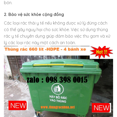
bón.
2. Bảo vệ sức khỏe cộng đồng
Các loại rác thải y tế nếu không được xử lý đúng cách
có thể gây nguy hại cho sức khỏe. Việc sử dụng thùng
rác y tế chuyên dụng giúp đảm bảo việc thu gom và xử
lý các loại rác này một cách an toàn.