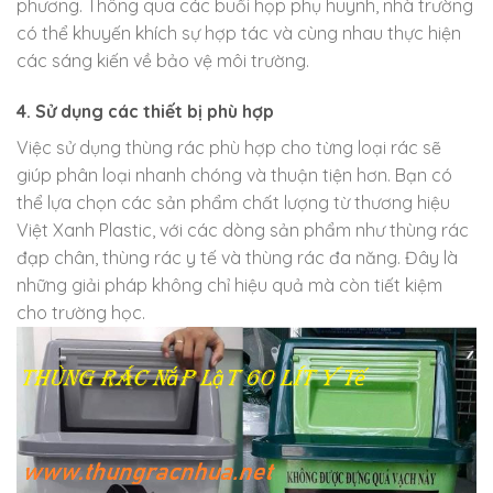
phương. Thông qua các buổi họp phụ huynh, nhà trường
có thể khuyến khích sự hợp tác và cùng nhau thực hiện
các sáng kiến về bảo vệ môi trường.
4. Sử dụng các thiết bị phù hợp
Việc sử dụng thùng rác phù hợp cho từng loại rác sẽ
giúp phân loại nhanh chóng và thuận tiện hơn. Bạn có
thể lựa chọn các sản phẩm chất lượng từ thương hiệu
Việt Xanh Plastic, với các dòng sản phẩm như thùng rác
đạp chân, thùng rác y tế và thùng rác đa năng. Đây là
những giải pháp không chỉ hiệu quả mà còn tiết kiệm
cho trường học.