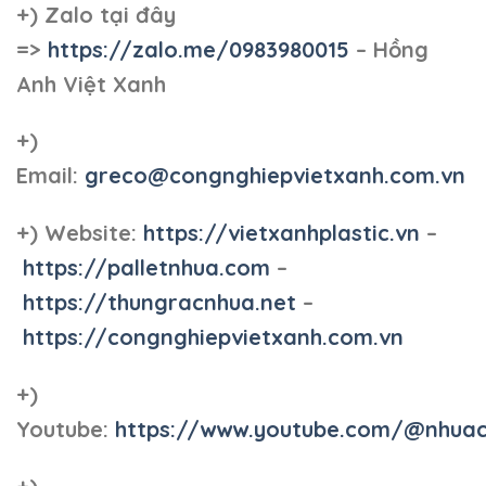
+)
Zalo tại đây
=>
https://zalo.me/0983980015
– Hồng
Anh Việt Xanh
+)
Email:
greco@congnghiepvietxanh.com.vn
+) Website:
https://vietxanhplastic.vn
–
https://palletnhua.com
–
https://thungracnhua.net
–
https://congnghiepvietxanh.com.vn
+)
Youtube:
https://www.youtube.com/@nhua