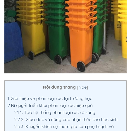
Nội dung trang
[
hide
]
1
Giới thiệu về phân loại rác tại trường học
2
Bí quyết triển khai phân loại rác hiệu quả
2.1
1. Tạo hệ thống phân loại rác rõ ràng
2.2
2. Giáo dục và nâng cao nhận thức cho học sinh
2.3
3. Khuyến khích sự tham gia của phụ huynh và