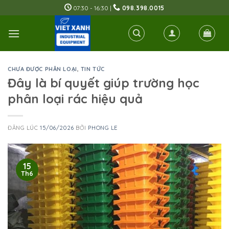
Skip
07:30 - 16:30 |
098.398.0015
to
content
CHƯA ĐƯỢC PHÂN LOẠI
,
TIN TỨC
Đây là bí quyết giúp trường học
phân loại rác hiệu quả
ĐĂNG LÚC
15/06/2026
BỞI
PHONG LE
15
Th6