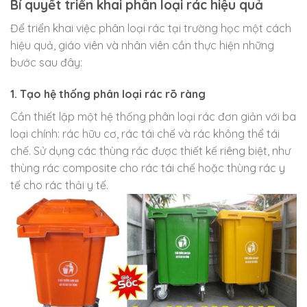
Bí quyết triển khai phân loại rác hiệu quả
Để triển khai việc phân loại rác tại trường học một cách
hiệu quả, giáo viên và nhân viên cần thực hiện những
bước sau đây:
1. Tạo hệ thống phân loại rác rõ ràng
Cần thiết lập một hệ thống phân loại rác đơn giản với ba
loại chính: rác hữu cơ, rác tái chế và rác không thể tái
chế. Sử dụng các thùng rác được thiết kế riêng biệt, như
thùng rác composite cho rác tái chế hoặc thùng rác y
tế cho rác thải y tế.