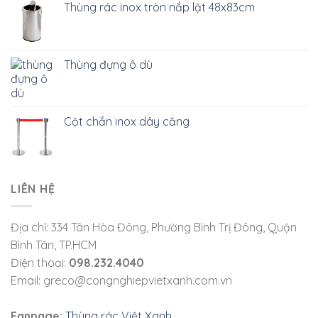
Thùng rác inox tròn nắp lật 48x83cm
Thùng đựng ô dù
Cột chắn inox dây căng
LIÊN HỆ
Địa chỉ: 334 Tân Hòa Đông, Phường Bình Trị Đông, Quận
Bình Tân, TP.HCM
Điện thoại:
098.232.4040
Email: greco@congnghiepvietxanh.com.vn
Fanpage:
Thùng rác Việt Xanh