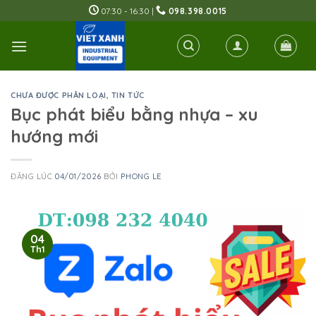
Skip
07:30 - 16:30 |
098.398.0015
to
content
CHƯA ĐƯỢC PHÂN LOẠI
,
TIN TỨC
Bục phát biểu bằng nhựa – xu
hướng mới
ĐĂNG LÚC
04/01/2026
BỞI
PHONG LE
04
Th1