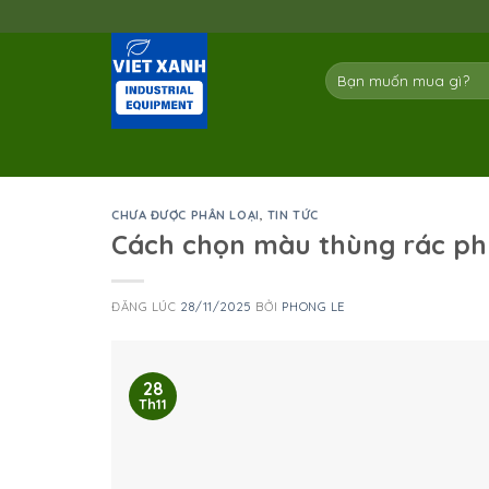
Skip
to
content
Tìm
kiếm:
CHƯA ĐƯỢC PHÂN LOẠI
,
TIN TỨC
Cách chọn màu thùng rác phù
ĐĂNG LÚC
28/11/2025
BỞI
PHONG LE
28
Th11