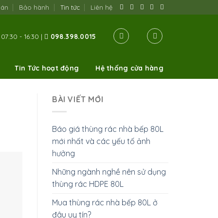
oán
Bảo hành
Tin tức
Liên hệ
07:30 - 16:30 |
098.398.0015
Tin Tức hoạt động
Hệ thống cửa hàng
BÀI VIẾT MỚI
Báo giá thùng rác nhà bếp 80L
mới nhất và các yếu tố ảnh
hưởng
Những ngành nghề nên sử dụng
thùng rác HDPE 80L
Mua thùng rác nhà bếp 80L ở
đâu uy tín?