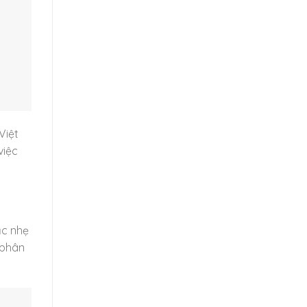
Việt
việc
ắc nhẹ
 phân