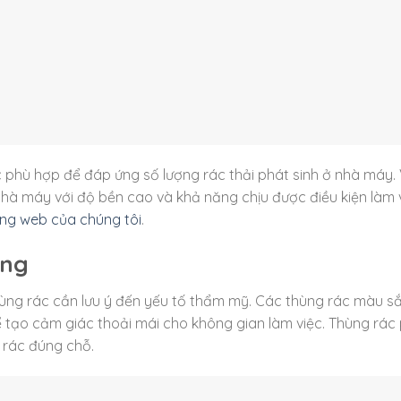
 phù hợp để đáp ứng số lượng rác thải phát sinh ở nhà máy. 
nhà máy với độ bền cao và khả năng chịu được điều kiện làm 
ang web của chúng tôi
.
òng
ùng rác cần lưu ý đến yếu tố thẩm mỹ. Các thùng rác màu s
 tạo cảm giác thoải mái cho không gian làm việc. Thùng rác
t rác đúng chỗ.