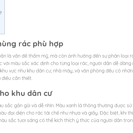
?
thùng rác phù hợp
uần là vấn đề thẩm mỹ, mà còn ảnh hưởng đến sự phân loại rá
ác với màu sắc xác định cho từng loại rác, người dân dễ dàng
c khu vực như khu dân cư, nhà máy, và văn phòng đều có nhữ
 điều cần thiết.
cho khu dân cư
u sắc gần gũi và dễ nhìn. Màu xanh lá thông thường được sử
u đại diện cho rác tái chế như nhựa và giấy. Đặc biệt, khi thi
u sắc tươi sáng có thể kích thích ý thức của người dân tron