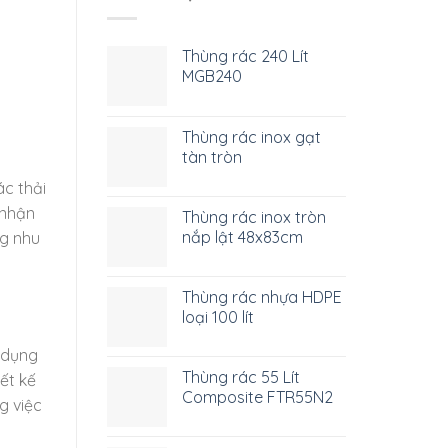
Thùng rác 240 Lít
MGB240
Thùng rác inox gạt
tàn tròn
c thải
 nhận
Thùng rác inox tròn
nắp lật 48x83cm
ng nhu
Thùng rác nhựa HDPE
loại 100 lít
 dụng
Thùng rác 55 Lít
ết kế
Composite FTR55N2
g việc