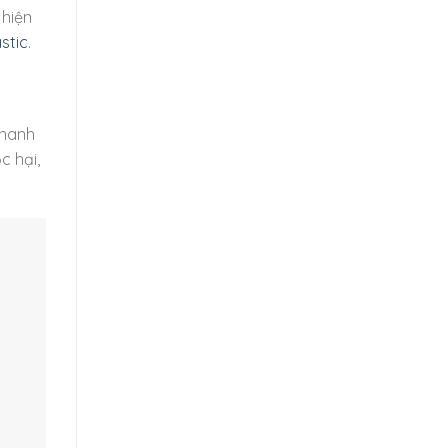
 hiện
stic
.
nhanh
c hại,