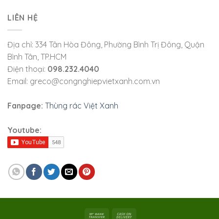
LIÊN HỆ
Địa chỉ: 334 Tân Hòa Đông, Phường Bình Trị Đông, Quận
Bình Tân, TP.HCM
Điện thoại:
098.232.4040
Email: greco@congnghiepvietxanh.com.vn
Fanpage:
Thùng rác Việt Xanh
Youtube: