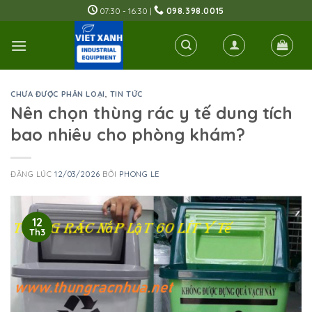
Skip
07:30 - 16:30 |
098.398.0015
to
content
CHƯA ĐƯỢC PHÂN LOẠI
,
TIN TỨC
Nên chọn thùng rác y tế dung tích
bao nhiêu cho phòng khám?
ĐĂNG LÚC
12/03/2026
BỞI
PHONG LE
12
Th3