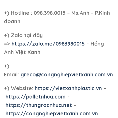
+)
Hotline : 098.398.0015 – Ms.Anh – P.Kinh
doanh
+)
Zalo tại đây
=>
https://zalo.me/0983980015
– Hồng
Anh Việt Xanh
+)
Email:
greco@congnghiepvietxanh.com.vn
+) Website:
https://vietxanhplastic.vn
–
https://palletnhua.com
–
https://thungracnhua.net
–
https://congnghiepvietxanh.com.vn