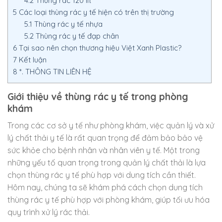
4.2
Thùng rác 120 lít
5
Các loại thùng rác y tế hiện có trên thị trường
5.1
Thùng rác y tế nhựa
5.2
Thùng rác y tế đạp chân
6
Tại sao nên chọn thương hiệu Việt Xanh Plastic?
7
Kết luận
8
*. THÔNG TIN LIÊN HỆ
Giới thiệu về thùng rác y tế trong phòng
khám
Trong các cơ sở y tế như phòng khám, việc quản lý và xử
lý chất thải y tế là rất quan trọng để đảm bảo bảo vệ
sức khỏe cho bệnh nhân và nhân viên y tế. Một trong
những yếu tố quan trọng trong quản lý chất thải là lựa
chọn thùng rác y tế phù hợp với dung tích cần thiết.
Hôm nay, chúng ta sẽ khám phá cách chọn dung tích
thùng rác y tế phù hợp với phòng khám, giúp tối ưu hóa
quy trình xử lý rác thải.