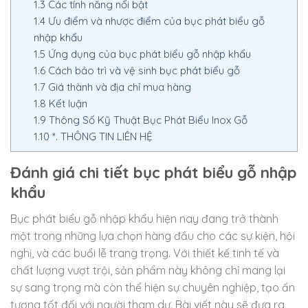
1.3
Các tính năng nổi bật
1.4
Ưu điểm và nhược điểm của bục phát biểu gỗ
nhập khẩu
1.5
Ứng dụng của bục phát biểu gỗ nhập khẩu
1.6
Cách bảo trì và vệ sinh bục phát biểu gỗ
1.7
Giá thành và địa chỉ mua hàng
1.8
Kết luận
1.9
Thông Số Kỹ Thuật Bục Phát Biểu Inox Gỗ
1.10
*. THÔNG TIN LIÊN HỆ
Đánh giá chi tiết bục phát biểu gỗ nhập
khẩu
Bục phát biểu gỗ nhập khẩu hiện nay đang trở thành
một trong những lựa chọn hàng đầu cho các sự kiện, hội
nghị, và các buổi lễ trang trọng. Với thiết kế tinh tế và
chất lượng vượt trội, sản phẩm này không chỉ mang lại
sự sang trọng mà còn thể hiện sự chuyên nghiệp, tạo ấn
tượng tốt đối với người tham dự. Bài viết này sẽ đưa ra