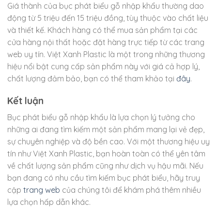
Giá thành của bục phát biểu gỗ nhập khẩu thường dao
động từ 5 triệu đến 15 triệu đồng, tùy thuộc vào chất liệu
và thiết kế. Khách hàng có thể mua sản phẩm tại các
cửa hàng nội thất hoặc đặt hàng trực tiếp từ các trang
web uy tín. Việt Xanh Plastic là một trong những thương
hiệu nổi bật cung cấp sản phẩm này với giá cả hợp lý,
chất lượng đảm bảo, bạn có thể tham khảo tại
đây
.
Kết luận
Bục phát biểu gỗ nhập khẩu là lựa chọn lý tưởng cho
những ai đang tìm kiếm một sản phẩm mang lại vẻ đẹp,
sự chuyên nghiệp và độ bền cao. Với một thương hiệu uy
tín như Việt Xanh Plastic, bạn hoàn toàn có thể yên tâm
về chất lượng sản phẩm cũng như dịch vụ hậu mãi. Nếu
bạn đang có nhu cầu tìm kiếm bục phát biểu, hãy truy
cập
trang web
của chúng tôi để khám phá thêm nhiều
lựa chọn hấp dẫn khác.