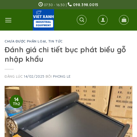
Skip
07:30 - 16:30 |
098.398.0015
to
content
CHƯA ĐƯỢC PHÂN LOẠI
,
TIN TỨC
Đánh giá chi tiết bục phát biểu gỗ
nhập khẩu
ĐĂNG LÚC
14/02/2025
BỞI
PHONG LE
14
Th2