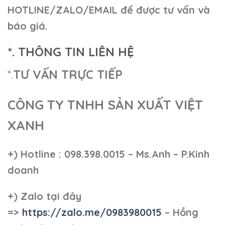
HOTLINE/ZALO/EMAIL để được tư vấn và
báo giá.
*. THÔNG TIN LIÊN HỆ
*.
TƯ VẤN TRỰC TIẾP
CÔNG TY TNHH SẢN XUẤT VIỆT
XANH
+)
Hotline : 098.398.0015 – Ms.Anh – P.Kinh
doanh
+)
Zalo tại đây
=>
https://zalo.me/0983980015
– Hồng