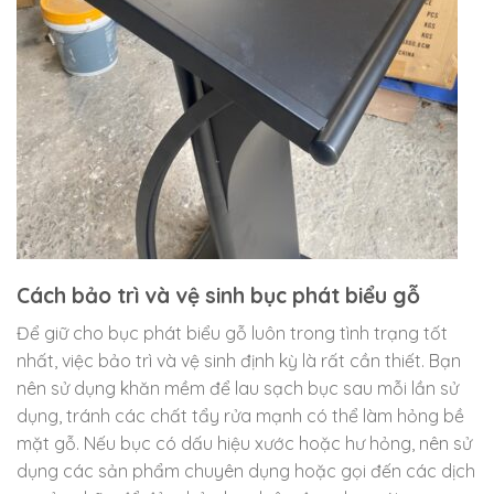
Cách bảo trì và vệ sinh bục phát biểu gỗ
Để giữ cho bục phát biểu gỗ luôn trong tình trạng tốt
nhất, việc bảo trì và vệ sinh định kỳ là rất cần thiết. Bạn
nên sử dụng khăn mềm để lau sạch bục sau mỗi lần sử
dụng, tránh các chất tẩy rửa mạnh có thể làm hỏng bề
mặt gỗ. Nếu bục có dấu hiệu xước hoặc hư hỏng, nên sử
dụng các sản phẩm chuyên dụng hoặc gọi đến các dịch