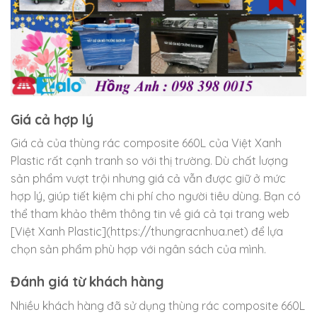
Giá cả hợp lý
Giá cả của thùng rác composite 660L của Việt Xanh
Plastic rất cạnh tranh so với thị trường. Dù chất lượng
sản phẩm vượt trội nhưng giá cả vẫn được giữ ở mức
hợp lý, giúp tiết kiệm chi phí cho người tiêu dùng. Bạn có
thể tham khảo thêm thông tin về giá cả tại trang web
[Việt Xanh Plastic](https://thungracnhua.net) để lựa
chọn sản phẩm phù hợp với ngân sách của mình.
Đánh giá từ khách hàng
Nhiều khách hàng đã sử dụng thùng rác composite 660L