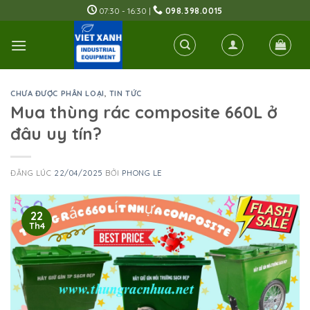
Skip
07:30 - 16:30 |
098.398.0015
to
content
CHƯA ĐƯỢC PHÂN LOẠI
,
TIN TỨC
Mua thùng rác composite 660L ở
đâu uy tín?
ĐĂNG LÚC
22/04/2025
BỞI
PHONG LE
22
Th4