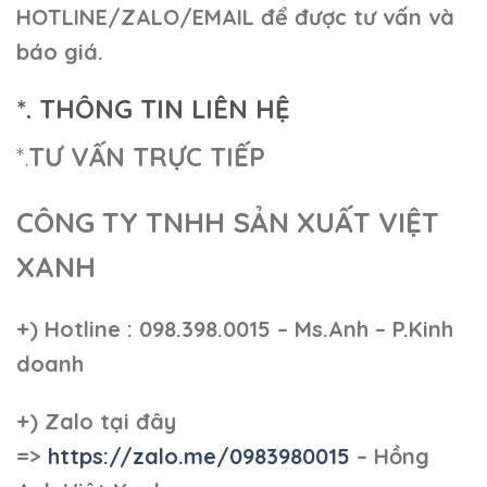
HOTLINE/ZALO/EMAIL để được tư vấn và
báo giá.
*. THÔNG TIN LIÊN HỆ
*.
TƯ VẤN TRỰC TIẾP
CÔNG TY TNHH SẢN XUẤT VIỆT
XANH
+)
Hotline : 098.398.0015 – Ms.Anh – P.Kinh
doanh
+)
Zalo tại đây
=>
https://zalo.me/0983980015
– Hồng