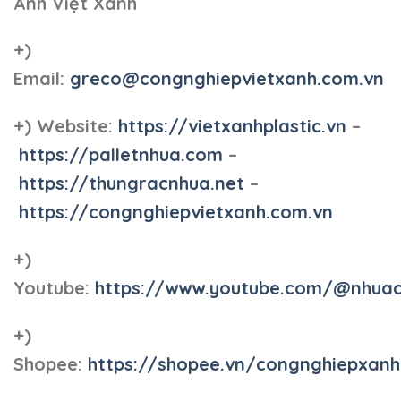
Anh Việt Xanh
+)
Email:
greco@congnghiepvietxanh.com.vn
+) Website:
https://vietxanhplastic.vn
–
https://palletnhua.com
–
https://thungracnhua.net
–
https://congnghiepvietxanh.com.vn
+)
Youtube:
https://www.youtube.com/@nhua
+)
Shopee:
https://shopee.vn/congnghiepxan