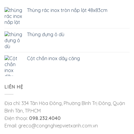
Thùng rác inox tròn nắp lật 48x83cm
Thùng đựng ô dù
Cột chắn inox dây căng
LIÊN HỆ
Địa chỉ: 334 Tân Hòa Đông, Phường Bình Trị Đông, Quận
Bình Tân, TP.HCM
Điện thoại:
098.232.4040
Email: greco@congnghiepvietxanh.com.vn