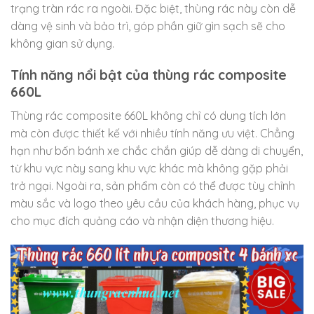
trạng tràn rác ra ngoài. Đặc biệt, thùng rác này còn dễ
dàng vệ sinh và bảo trì, góp phần giữ gìn sạch sẽ cho
không gian sử dụng.
Tính năng nổi bật của thùng rác composite
660L
Thùng rác composite 660L không chỉ có dung tích lớn
mà còn được thiết kế với nhiều tính năng ưu việt. Chẳng
hạn như bốn bánh xe chắc chắn giúp dễ dàng di chuyển,
từ khu vực này sang khu vực khác mà không gặp phải
trở ngại. Ngoài ra, sản phẩm còn có thể được tùy chỉnh
màu sắc và logo theo yêu cầu của khách hàng, phục vụ
cho mục đích quảng cáo và nhận diện thương hiệu.