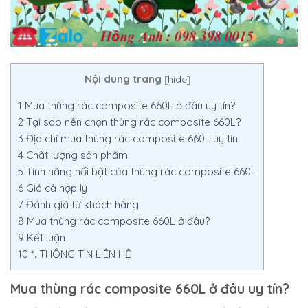
Nội dung trang
[
hide
]
1
Mua thùng rác composite 660L ở đâu uy tín?
2
Tại sao nên chọn thùng rác composite 660L?
3
Địa chỉ mua thùng rác composite 660L uy tín
4
Chất lượng sản phẩm
5
Tính năng nổi bật của thùng rác composite 660L
6
Giá cả hợp lý
7
Đánh giá từ khách hàng
8
Mua thùng rác composite 660L ở đâu?
9
Kết luận
10
*. THÔNG TIN LIÊN HỆ
Mua thùng rác composite 660L ở đâu uy tín?