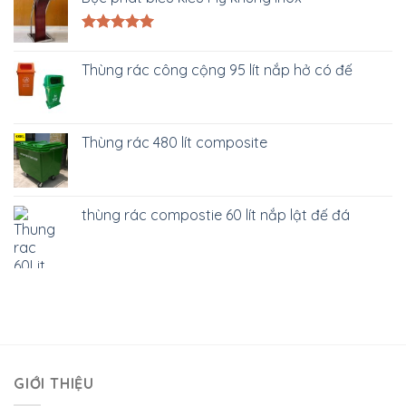
Được xếp
hạng
5.00
Thùng rác công cộng 95 lít nắp hở có đế
5 sao
Thùng rác 480 lít composite
thùng rác compostie 60 lít nắp lật đế đá
GIỚI THIỆU