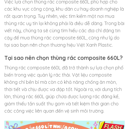
Việc lựa chọn thùng rác composite 660L phù hợp cho
các khu vực công cộng, khu dân cư hay doanh nghiệp là
rất quan trọng. Tuy nhiên, việc tìm kiếm một nơi mua
thùng rác uy tín lại không phải là điều dễ dàng. Trong bài
viết này, chúng ta sẽ cùng tìm hiểu các địa chỉ đáng tin
cậy để mua thùng rác composite 660L, cũng như lý do
tại sao bạn nên chọn thương hiệu Việt Xanh Plastic.
Tại sao nên chọn thùng rác composite 660L?
Thùng rác composite 660L đã trở thành sự lựa chọn phổ
biến trong việc quản lý rác thải. Vật liệu composite
không chỉ bền bỉ mà còn có khả năng chống ăn mòn,
thời tiết và chịu được va đập tốt. Ngoài ra, với dung tích
lớn, thùng rác 660L giúp chứa được lượng rác đáng kể,
giảm thiểu tần suất thu gom và tiết kiệm thời gian cho
các công việc liên quan đến vệ sinh môi trường.