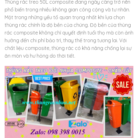
Thùng rác treo 50L composite đang ngày càng trở nên
phổ biến trong nhiều không gian công cộng và tư nhân.
Một trong những yếu tố quan trọng nhất khi lựa chọn
thùng rác chính là độ bền của chúng. Độ bền của thùng
rác composite không chỉ quyết định tuổi thọ mà còn ảnh
hưởng đến chi phí bảo trì, thay thế trong tương lai. Với
chất liệu composite, thùng rác có khả năng chống lại sự
ăn mòn và hư hỏng do thời tiết.