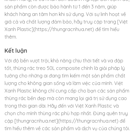
sản phẩm còn được bảo hành từ 1 đến 3 năm, giúp
khách hàng an tâm hơn khi sử dụng. Với sự linh hoạt về
giá cả và chất lượng đảm bảo, hãy truy cập trang [Việt
Xanh Plastic](https://thungracnhua.net) để tìm hiểu
thêm.
Kết luận
Với độ bền vượt trội, khả năng chịu thời tiết và va đập
tốt, thùng rác treo 50L composite chính là giải pháp lý
tưởng cho những ai đang tìm kiếm một sản phẩm chất
lượng cho không gian sống và làm việc của mình. Việt
Xanh Plastic không chỉ cung cấp cho bạn các sản phẩm
thùng rác bền đẹp mà còn mang lại giá trị sử dụng cao
trong thời gian dài. Hãy đến với Việt Xanh Plastic và
chọn cho mình thùng rác phù hợp nhất. Đừng quên truy
cập [thungracnhua.net](https://thungracnhua.net) để
tìm hiểu thêm về các sản phẩm và dịch vụ của chúng tôi.