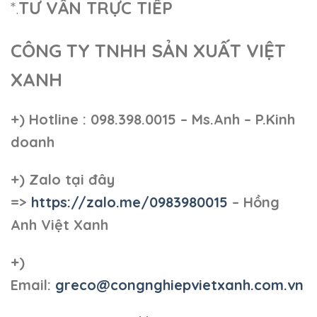
*.
TƯ VẤN TRỰC TIẾP
CÔNG TY TNHH SẢN XUẤT VIỆT
XANH
+)
Hotline : 098.398.0015 – Ms.Anh – P.Kinh
doanh
+)
Zalo tại đây
=>
https://zalo.me/0983980015
– Hồng
Anh Việt Xanh
+)
Email:
greco@congnghiepvietxanh.com.vn