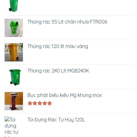
Thùng rác 55 Lít chân nhựa FTR006
Thùng rác 120 lít màu vàng
Thùng rác 240 Lít MGB240K
Bục phát biểu kiểu Mỹ khung inox
Được xếp
hạng
5.00
Túi Đựng Rác Tự Hủy 120L
5 sao