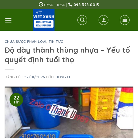
Skip
07:30 - 16:30 |
098.398.0015
to
content
CHƯA ĐƯỢC PHÂN LOẠI
,
TIN TỨC
Độ dày thành thùng nhựa – Yếu tố
quyết định tuổi thọ
ĐĂNG LÚC
22/01/2026
BỞI
PHONG LE
22
Th1