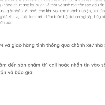
 không chỉ mang lại lợi ích về mặt vệ sinh mà còn tạo dấu ấn 
ng giải pháp tốt nhất cho khu vực rác doanh nghiệp, từ thùn
ng để khu vực rác làm mất điểm toàn bộ doanh nghiệp; hãy b
của bạn.
CM và giao hàng tỉnh thông qua chành xe/nhà 
âm đến sản phẩm thì call hoặc nhắn tin vào s
ấn và báo giá.