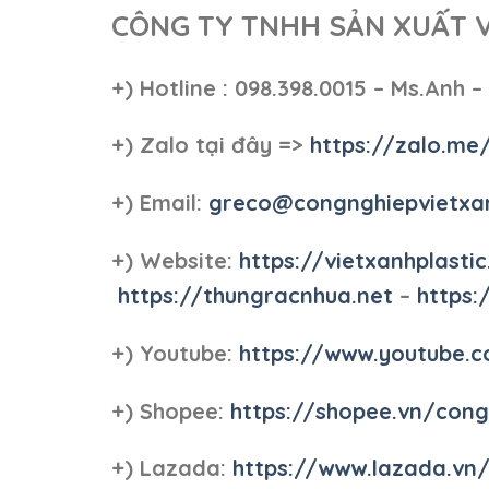
CÔNG TY TNHH SẢN XUẤT 
+)
Hotline : 098.398.0015 – Ms.Anh –
+)
Zalo tại đây =>
https://zalo.me
+) Email:
greco@congnghiepvietxa
+) Website:
https://vietxanhplastic
https://thungracnhua.net
–
https:
+) Youtube:
https://www.youtube
+) Shopee:
https://shopee.vn/con
+) Lazada:
https://www.lazada.vn