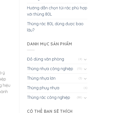
Hướng dẫn chọn túi rác phù hợp
với thùng 80L
Thùng rác 80L dùng được bao
lâu?
DANH MỤC SẢN PHẨM
Đồ dùng văn phòng
(4)
Thùng nhựa công nghiệp
(15)
à ý
Thùng nhựa lớn
hiệp
(3)
g hiệu
Thùng phuy nhựa
(6)
thành
Thùng rác công nghiệp
(88)
CÓ THỂ BẠN SẼ THÍCH