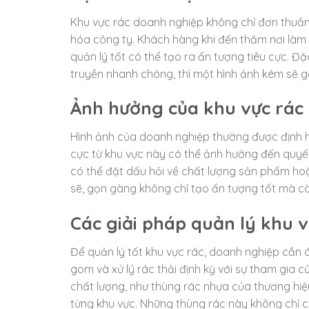
Khu vực rác doanh nghiệp không chỉ đơn thuần 
hóa công ty. Khách hàng khi đến thăm nơi làm v
quản lý tốt có thể tạo ra ấn tượng tiêu cực. Đặ
truyền nhanh chóng, thì một hình ảnh kém sẽ 
Ảnh hưởng của khu vực rác
Hình ảnh của doanh nghiệp thường được định hì
cực từ khu vực này có thể ảnh hưởng đến quyết
có thể đặt dấu hỏi về chất lượng sản phẩm hoặ
sẽ, gọn gàng không chỉ tạo ấn tượng tốt mà cò
Các giải pháp quản lý khu 
Để quản lý tốt khu vực rác, doanh nghiệp cần 
gom và xử lý rác thải định kỳ với sự tham gia 
chất lượng, như thùng rác nhựa của thương hiệu
từng khu vực. Những thùng rác này không chỉ c