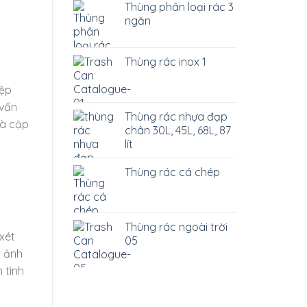
Thùng phân loại rác 3
ngăn
Thùng rác inox 1
iệp
 vấn
Thùng rác nhựa đạp
và cập
chân 30L, 45L, 68L, 87
lít
Thùng rác cá chép
Thùng rác ngoài trời
xét
05
h ảnh
 tình