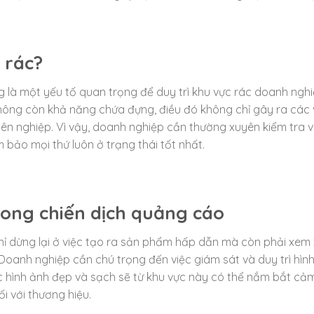
 rác?
g là một yếu tố quan trọng để duy trì khu vực rác doanh ngh
không còn khả năng chứa đựng, điều đó không chỉ gây ra các
ên nghiệp. Vì vậy, doanh nghiệp cần thường xuyên kiểm tra 
ảo mọi thứ luôn ở trạng thái tốt nhất.
rong chiến dịch quảng cáo
ỉ dừng lại ở việc tạo ra sản phẩm hấp dẫn mà còn phải xem 
oanh nghiệp cần chú trọng đến việc giám sát và duy trì hìn
 hình ảnh đẹp và sạch sẽ từ khu vực này có thể nắm bắt cảm
i với thương hiệu.