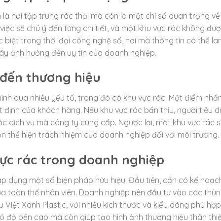
là nơi tập trung rác thải mà còn là một chỉ số quan trọng về
iệc sẽ chú ý đến từng chi tiết, và một khu vực rác không đư
c biệt trong thời đại công nghệ số, nơi mà thông tin có thể la
gây ảnh hưởng đến uy tín của doanh nghiệp.
 đến thương hiệu
nh qua nhiều yếu tố, trong đó có khu vực rác. Một điểm nhấn
 định của khách hàng. Nếu khu vực rác bẩn thỉu, người tiêu 
c dịch vụ mà công ty cung cấp. Ngược lại, một khu vực rác 
n thể hiện trách nhiệm của doanh nghiệp đối với môi trường.
vực rác trong doanh nghiệp
áp dụng một số biện pháp hữu hiệu. Đầu tiên, cần có kế hoạc
của toàn thể nhân viên. Doanh nghiệp nên đầu tư vào các thù
 Việt Xanh Plastic, với nhiều kích thước và kiểu dáng phù hợp
ó độ bền cao mà còn giúp tạo hình ảnh thương hiệu thân thi