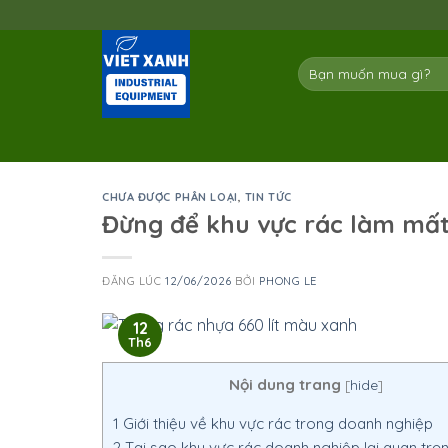
Skip
to
content
Tìm
kiếm:
CHƯA ĐƯỢC PHÂN LOẠI
,
TIN TỨC
Đừng để khu vực rác làm mấ
ĐĂNG LÚC
12/06/2026
BỞI
PHONG LE
12
Th6
Nội dung trang
[
hide
]
1
Giới thiệu về khu vực rác trong doanh nghiệp
2
Tại sao khu vực rác doanh nghiệp lại quan trọ