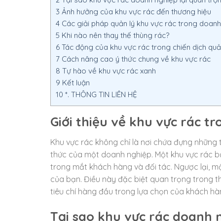
3
Ảnh hưởng của khu vực rác đến thương hiệu
4
Các giải pháp quản lý khu vực rác trong doan
5
Khi nào nên thay thế thùng rác?
6
Tác động của khu vực rác trong chiến dịch qu
7
Cách nâng cao ý thức chung về khu vực rác
8
Tự hào về khu vực rác xanh
9
Kết luận
10
*. THÔNG TIN LIÊN HỆ
Giới thiệu về khu vực rác t
Khu vực rác không chỉ là nơi chứa đựng những
thức của một doanh nghiệp. Một khu vực rác 
trong mắt khách hàng và đối tác. Ngược lại, mộ
của bạn. Điều này đặc biệt quan trọng trong th
tiêu chí hàng đầu trong lựa chọn của khách hà
Tại sao khu vực rác doanh 