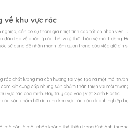
 về khu vực rác
h nghiệp, cần có sự tham gia nhiệt tình của tất cả nhân viên.
a đào tạo về quản lý rác thải và ý thức bảo vệ môi trường. H
được sử dụng để nhấn mạnh tầm quan trọng của việc giữ gìn 
g rác chất lượng mà còn hướng tới việc tạo ra một môi trườ
 cam kết cung cấp những sản phẩm thân thiện với môi trường
hu vực rác của mình. Hãy truy cập vào [Việt Xanh Plastic]
về các sản phẩm hữu ích cho khu vực rác của doanh nghiệp bạ
hải mà còn là một phần không thể thiếu trong hình ảnh thương