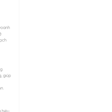
 Doanh
ệ
sạch
ng
, giúp
n.
 hiệu