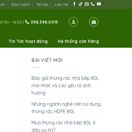
oán
Bảo hành
Tin tức
Liên hệ
7:30 - 16:30 |
098.398.0015
Tin Tức hoạt động
Hệ thống cửa hàng
BÀI VIẾT MỚI
Báo giá thùng rác nhà bếp 80L
mới nhất và các yếu tố ảnh
hưởng
Những ngành nghề nên sử dụng
thùng rác HDPE 80L
Mua thùng rác nhà bếp 80L ở
đâu uy tín?