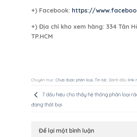
+) Facebook:
https://www.faceboo
+)
Địa chỉ kho xem hàng: 334 Tân H
TP.HCM
Chuyên mục:
Chưa được phân loại
,
Tin tức
. Đánh dấu
link 
7 dấu hiệu cho thấy hệ thống phân loại r
đang thất bại
Để lại một bình luận