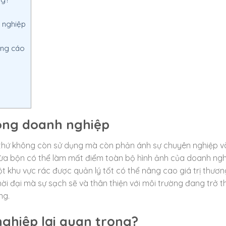
h nghiệp
ảng cáo
rong doanh nghiệp
 thứ không còn sử dụng mà còn phản ánh sự chuyên nghiệp v
bừa bộn có thể làm mất điểm toàn bộ hình ảnh của doanh ng
t khu vực rác được quản lý tốt có thể nâng cao giá trị thươn
ời đại mà sự sạch sẽ và thân thiện với môi trường đang trở 
ng.
nghiệp lại quan trọng?