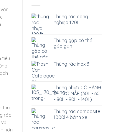
 văn
Thùng rác công
ợc
nghiệp 120L
n
Thùng gập có thể
gấp gọn
 tiêu
Thùng rác inox 3
dùng
sạch
Thùng nhựa CÓ BÁNH
XE , CÓ NẮP (30L - 60L
- 80L - 90L - 140L)
h thu
Thùng rác composite
ng rác
1000l 4 bánh xe
 với
ện hơn.