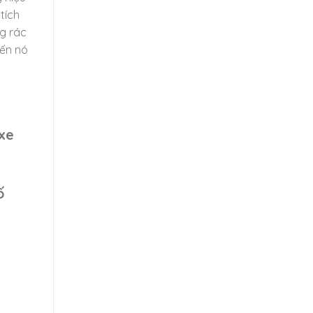
tích
g rác
iến nó
xe
ố