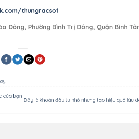
k.com/thungracso1
òa Đông, Phường Bình Trị Đông, Quận Bình Tâ
này
.
ác của bạn
Đây là khoản đầu tư nhỏ nhưng tạo hiệu quả lâu d