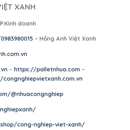
VIỆT XANH
 P.Kinh doanh
/0983980015
– Hồng Anh Việt Xanh
nh.com.vn
.vn
–
https://palletnhua.com
–
//congnghiepvietxanh.com.vn
.com/@nhuacongnghiep
gnghiepxanh/
/shop/cong-nghiep-viet-xanh/