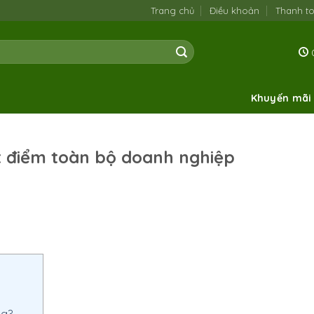
Trang chủ
Điều khoản
Thanh t
0
Khuyến mãi
t điểm toàn bộ doanh nghiệp
ng?