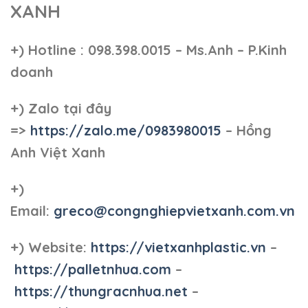
XANH
+)
Hotline : 098.398.0015 – Ms.Anh – P.Kinh
doanh
+)
Zalo tại đây
=>
https://zalo.me/0983980015
– Hồng
Anh Việt Xanh
+)
Email:
greco@congnghiepvietxanh.com.vn
+) Website:
https://vietxanhplastic.vn
–
https://palletnhua.com
–
https://thungracnhua.net
–