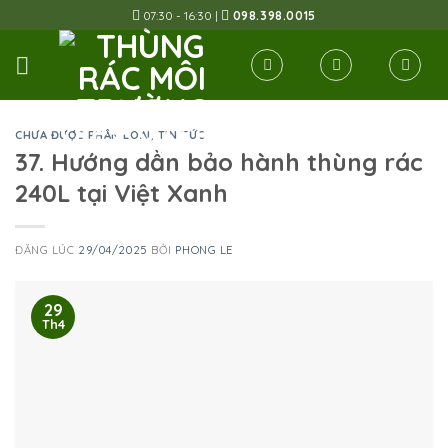
Skip
07:30 - 16:30 |
098.398.0015
to
content
CHƯA ĐƯỢC PHÂN LOẠI
,
TIN TỨC
37. Hướng dẫn bảo hành thùng rác
240L tại Việt Xanh
ĐĂNG LÚC
29/04/2025
BỞI
PHONG LE
29
Th4