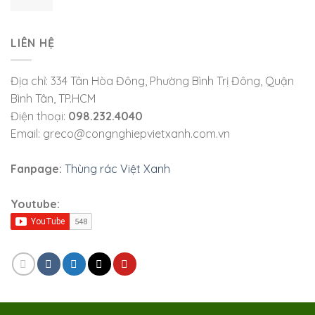
LIÊN HỆ
Địa chỉ: 334 Tân Hòa Đông, Phường Bình Trị Đông, Quận
Bình Tân, TP.HCM
Điện thoại:
098.232.4040
Email: greco@congnghiepvietxanh.com.vn
Fanpage:
Thùng rác Việt Xanh
Youtube: