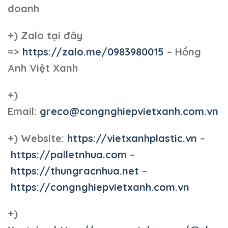
doanh
+)
Zalo tại đây
=>
https://zalo.me/0983980015
– Hồng
Anh Việt Xanh
+)
Email:
greco@congnghiepvietxanh.com.vn
+) Website:
https://vietxanhplastic.vn
–
https://palletnhua.com
–
https://thungracnhua.net
–
https://congnghiepvietxanh.com.vn
+)