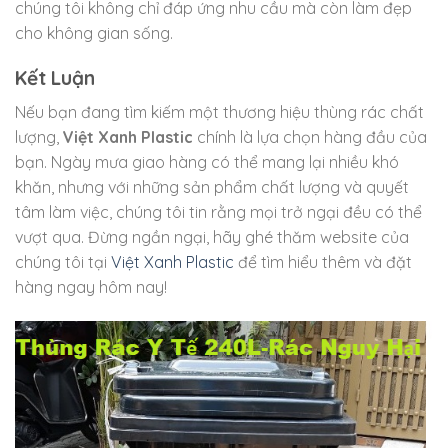
chúng tôi không chỉ đáp ứng nhu cầu mà còn làm đẹp
cho không gian sống.
Kết Luận
Nếu bạn đang tìm kiếm một thương hiệu thùng rác chất
lượng,
Việt Xanh Plastic
chính là lựa chọn hàng đầu của
bạn. Ngày mưa giao hàng có thể mang lại nhiều khó
khăn, nhưng với những sản phẩm chất lượng và quyết
tâm làm việc, chúng tôi tin rằng mọi trở ngại đều có thể
vượt qua. Đừng ngần ngại, hãy ghé thăm website của
chúng tôi tại
Việt Xanh Plastic
để tìm hiểu thêm và đặt
hàng ngay hôm nay!