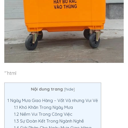
“`html
Nội dung trang
[
hide
]
1
Ngày Mưa Giao Hàng – Vất Vả nhưng Vui Vẻ
1.1
Khó Khăn Trong Ngày Mưa
1.2
Niềm Vui Trong Công Việc
1.3
Sự Đoàn Kết Trong Ngành Nghề
1.4
Giải Pháp Cho Ngày Mưa Giao Hàng