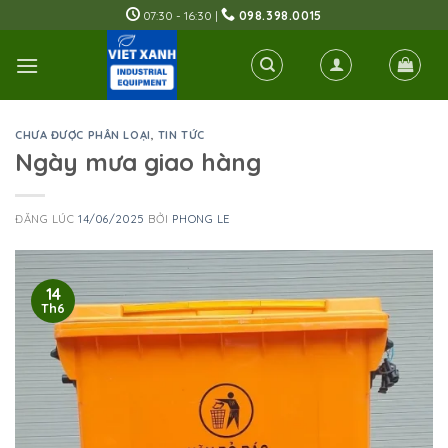
Skip
07:30 - 16:30 |
098.398.0015
to
content
CHƯA ĐƯỢC PHÂN LOẠI
,
TIN TỨC
Ngày mưa giao hàng
ĐĂNG LÚC
14/06/2025
BỞI
PHONG LE
14
Th6