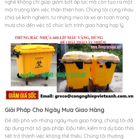
nghề không chỉ giúp giảm bớt áp lực mà còn tạo ra một
môi trường làm việc thân thiện hơn. Chúng tôi cùng nhau
chia sẻ kinh nghiệm, từ những mẹo lái xe an toàn trong
mưa cho đến việc tổ chức lịch trình giao hàng hợp lý.
Giải Pháp Cho Ngày Mưa Giao Hàng
Để đối phó với những ngày mưa giao hàng, chúng tôi đã
áp dụng một số giải pháp. Đầu tiên, kiểm tra dự báo thời
tiết trở thành việc không thể thiếu. Chúng tôi thường