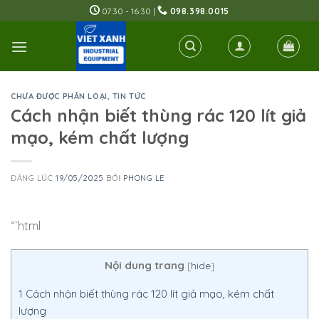
Skip
07:30 - 16:30 |
098.398.0015
to
content
CHƯA ĐƯỢC PHÂN LOẠI
,
TIN TỨC
Cách nhận biết thùng rác 120 lít giả
mạo, kém chất lượng
ĐĂNG LÚC
19/05/2025
BỞI
PHONG LE
“`html
Nội dung trang
[
hide
]
1
Cách nhận biết thùng rác 120 lít giả mạo, kém chất
lượng