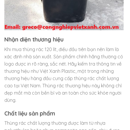
Nhận diện thương hiệu
Khi mua thùng rác 120 lít, điều đầu tiên bạn nên làm là
xác định nhà sản xuất. Sản phẩm chính hãng thường có
logo được in rõ ràng, sắc nét. Hãy kiểm tra thông tin về
thương hiệu như Việt Xanh Plastic, một trong những
thương hiệu hàng đầu cung cấp thùng rác chất lượng
cao tại Việt Nam. Thùng rác thương hiệu này không chỉ
đẹp mắt mà còn bền bỉ và an toàn cho sức khỏe người
dùng.
Chất liệu sản phẩm
Thùng rác chất lượng thường được làm từ nhựa