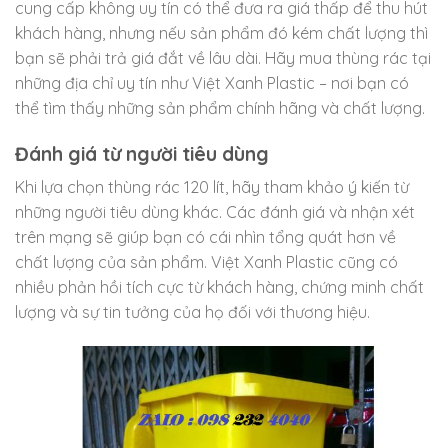
cung cấp không uy tín có thể đưa ra giá thấp để thu hút
khách hàng, nhưng nếu sản phẩm đó kém chất lượng thì
bạn sẽ phải trả giá đắt về lâu dài. Hãy mua thùng rác tại
những địa chỉ uy tín như Việt Xanh Plastic – nơi bạn có
thể tìm thấy những sản phẩm chính hãng và chất lượng.
Đánh giá từ người tiêu dùng
Khi lựa chọn thùng rác 120 lít, hãy tham khảo ý kiến từ
những người tiêu dùng khác. Các đánh giá và nhận xét
trên mạng sẽ giúp bạn có cái nhìn tổng quát hơn về
chất lượng của sản phẩm. Việt Xanh Plastic cũng có
nhiều phản hồi tích cực từ khách hàng, chứng minh chất
lượng và sự tin tưởng của họ đối với thương hiệu.