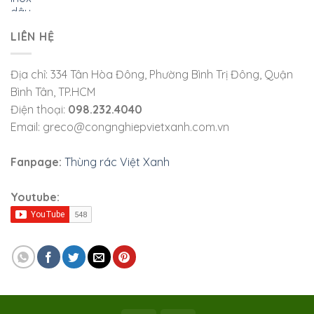
LIÊN HỆ
Địa chỉ: 334 Tân Hòa Đông, Phường Bình Trị Đông, Quận
Bình Tân, TP.HCM
Điện thoại:
098.232.4040
Email: greco@congnghiepvietxanh.com.vn
Fanpage:
Thùng rác Việt Xanh
Youtube: