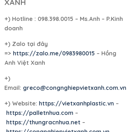
XANH
+)
Hotline : 098.398.0015 – Ms.Anh – P.Kinh
doanh
+)
Zalo tại đây
=>
https://zalo.me/0983980015
– Hồng
Anh Việt Xanh
+)
Email:
greco@congnghiepvietxanh.com.vn
+) Website:
https://vietxanhplastic.vn
–
https://palletnhua.com
–
https://thungracnhua.net
–
https://congnghiepvietxanh.com.vn