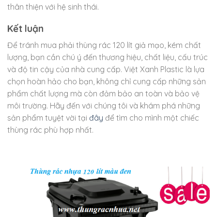
thân thiện với hệ sinh thái.
Kết luận
Để tránh mua phải thùng rác 120 lít giả mạo, kém chất
lượng, bạn cần chú ý đến thương hiệu, chất liệu, cấu trúc
và độ tin cậy của nhà cung cấp. Việt Xanh Plastic là lựa
chọn hoàn hảo cho bạn, không chỉ cung cấp những sản
phẩm chất lượng mà còn đảm bảo an toàn và bảo vệ
môi trường. Hãy đến với chúng tôi và khám phá những
sản phẩm tuyệt vời tại
đây
để tìm cho mình một chiếc
thùng rác phù hợp nhất.