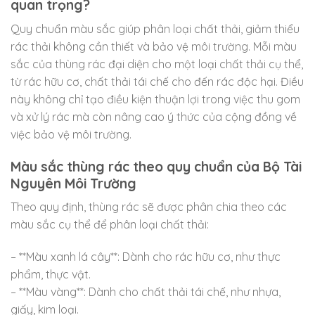
quan trọng?
Quy chuẩn màu sắc giúp phân loại chất thải, giảm thiểu
rác thải không cần thiết và bảo vệ môi trường. Mỗi màu
sắc của thùng rác đại diện cho một loại chất thải cụ thể,
từ rác hữu cơ, chất thải tái chế cho đến rác độc hại. Điều
này không chỉ tạo điều kiện thuận lợi trong việc thu gom
và xử lý rác mà còn nâng cao ý thức của cộng đồng về
việc bảo vệ môi trường.
Màu sắc thùng rác theo quy chuẩn của Bộ Tài
Nguyên Môi Trường
Theo quy định, thùng rác sẽ được phân chia theo các
màu sắc cụ thể để phân loại chất thải:
– **Màu xanh lá cây**: Dành cho rác hữu cơ, như thực
phẩm, thực vật.
– **Màu vàng**: Dành cho chất thải tái chế, như nhựa,
giấy, kim loại.