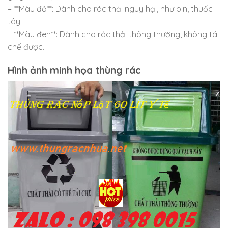
– **Màu đỏ**: Dành cho rác thải nguy hại, như pin, thuốc
tây.
– **Màu đen**: Dành cho rác thải thông thường, không tái
chế được.
Hình ảnh minh họa thùng rác