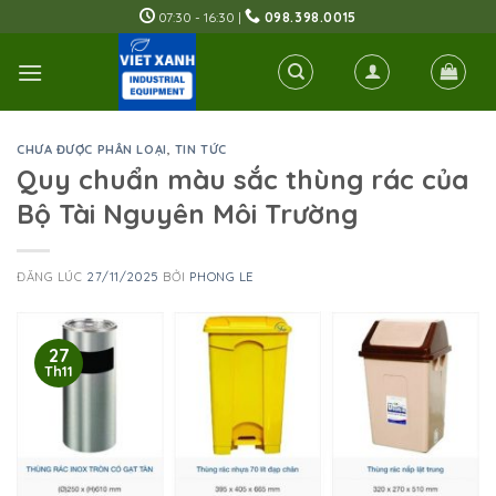
Skip
07:30 - 16:30 |
098.398.0015
to
content
CHƯA ĐƯỢC PHÂN LOẠI
,
TIN TỨC
Quy chuẩn màu sắc thùng rác của
Bộ Tài Nguyên Môi Trường
ĐĂNG LÚC
27/11/2025
BỞI
PHONG LE
27
Th11