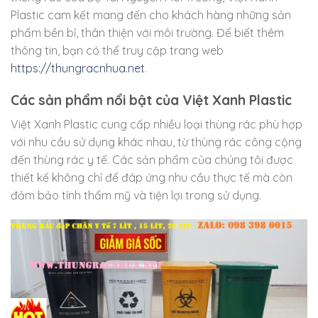
Plastic cam kết mang đến cho khách hàng những sản
phẩm bền bỉ, thân thiện với môi trường. Để biết thêm
thông tin, bạn có thể truy cập trang web
https://thungracnhua.net
.
Các sản phẩm nổi bật của Việt Xanh Plastic
Việt Xanh Plastic cung cấp nhiều loại thùng rác phù hợp
với nhu cầu sử dụng khác nhau, từ thùng rác công cộng
đến thùng rác y tế. Các sản phẩm của chúng tôi được
thiết kế không chỉ để đáp ứng nhu cầu thực tế mà còn
đảm bảo tính thẩm mỹ và tiện lợi trong sử dụng.