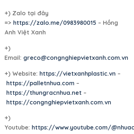
+)
Zalo tại đây
=>
https://zalo.me/0983980015
– Hồng
Anh Việt Xanh
+)
Email:
greco@congnghiepvietxanh.com.vn
+) Website:
https://vietxanhplastic.vn
–
https://palletnhua.com
–
https://thungracnhua.net
–
https://congnghiepvietxanh.com.vn
+)
Youtube:
https://www.youtube.com/@nhua