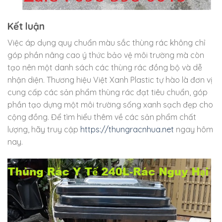
Kết luận
Việc áp dụng quy chuẩn màu sắc thùng rác không chỉ
góp phần nâng cao ý thức bảo vệ môi trường mà còn
tạo nên một danh sách các thùng rác đồng bộ và dễ
nhận diện. Thương hiệu Việt Xanh Plastic tự hào là đơn vị
cung cấp các sản phẩm thùng rác đạt tiêu chuẩn, góp
phần tạo dựng một môi trường sống xanh sạch đẹp cho
cộng đồng. Để tìm hiểu thêm về các sản phẩm chất
lượng, hãy truy cập
https://thungracnhua.net
ngay hôm
nay.