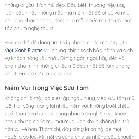
những ai yêu thích mũ đẹp. Đặc biệt, thương hiệu này
luôn cập nhật những mẫu mã mới nhất để phục vụ nhu
cầu của khách hàng, đảm bảo mỗi chiếc mũ đều là một
tác phẩm nghệ thuật.
Bạn có thể dễ dàng tìm thấy những chiếc mũ ưng ý tại
Việt Xanh Plastic
với những chính sách bảo hành và dịch
vụ khách hàng tốt nhất. Đừng ngần ngại, hãy đến và
chọn cho mình những chiếc mũ đẹp nhất để làm phong
phú thêm bộ sưu tập của bạn.
Niềm Vui Trong Việc Sưu Tầm
Không chỉ là một bộ sưu tập ngẫu hứng, việc sưu tầm mũ
lưỡi trai cũng mang lại nhiều niềm vui. Những buổi chiều
cuối tuần bên bạn bè, cùng nhau trải nghiệm và khoe
nhau những chiếc mũ mới mua luôn khiến không khí trở
nên vui vẻ hơn. Thậm chí, đây cũng là cơ hội để mọi
người giao lưu, kết nối và cùng chia sẻ những câu chuyện