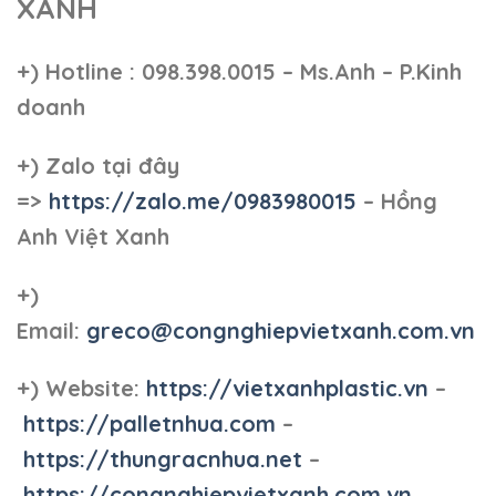
XANH
+)
Hotline : 098.398.0015 – Ms.Anh – P.Kinh
doanh
+)
Zalo tại đây
=>
https://zalo.me/0983980015
– Hồng
Anh Việt Xanh
+)
Email:
greco@congnghiepvietxanh.com.vn
+) Website:
https://vietxanhplastic.vn
–
https://palletnhua.com
–
https://thungracnhua.net
–
https://congnghiepvietxanh.com.vn