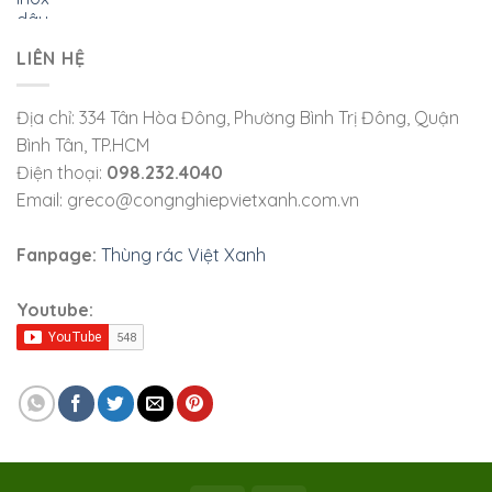
LIÊN HỆ
Địa chỉ: 334 Tân Hòa Đông, Phường Bình Trị Đông, Quận
Bình Tân, TP.HCM
Điện thoại:
098.232.4040
Email: greco@congnghiepvietxanh.com.vn
Fanpage:
Thùng rác Việt Xanh
Youtube: