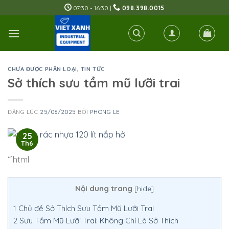
Skip
07:30 - 16:30 |
098.398.0015
to
content
CHƯA ĐƯỢC PHÂN LOẠI
,
TIN TỨC
Sở thích sưu tầm mũ lưỡi trai
ĐĂNG LÚC
25/06/2025
BỞI
PHONG LE
25
Th6
“`html
Nội dung trang
[
hide
]
1
Chủ đề Sở Thích Sưu Tầm Mũ Lưỡi Trai
2
Sưu Tầm Mũ Lưỡi Trai: Không Chỉ Là Sở Thích