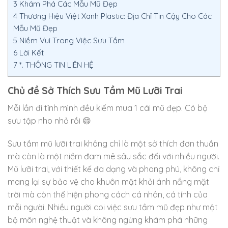
3
Khám Phá Các Mẫu Mũ Đẹp
4
Thương Hiệu Việt Xanh Plastic: Địa Chỉ Tin Cậy Cho Các
Mẫu Mũ Đẹp
5
Niềm Vui Trong Việc Sưu Tầm
6
Lời Kết
7
*. THÔNG TIN LIÊN HỆ
Chủ đề Sở Thích Sưu Tầm Mũ Lưỡi Trai
Mỗi lần đi tỉnh mình đều kiếm mua 1 cái mũ đẹp. Có bộ
sưu tập nho nhỏ rồi 😄
Sưu tầm mũ lưỡi trai không chỉ là một sở thích đơn thuần
mà còn là một niềm đam mê sâu sắc đối với nhiều người.
Mũ lưỡi trai, với thiết kế đa dạng và phong phú, không chỉ
mang lại sự bảo vệ cho khuôn mặt khỏi ánh nắng mặt
trời mà còn thể hiện phong cách cá nhân, cá tính của
mỗi người. Nhiều người coi việc sưu tầm mũ đẹp như một
bộ môn nghệ thuật và không ngừng khám phá những