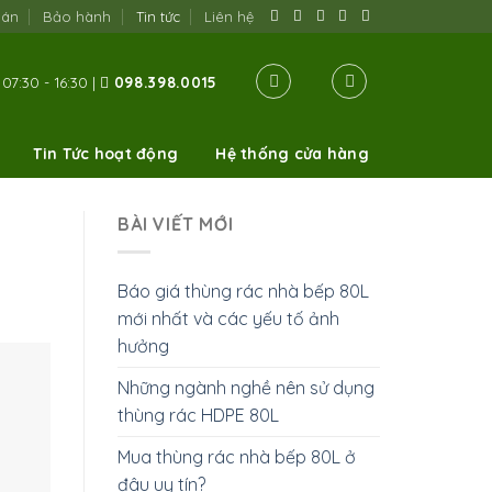
oán
Bảo hành
Tin tức
Liên hệ
07:30 - 16:30 |
098.398.0015
Tin Tức hoạt động
Hệ thống cửa hàng
BÀI VIẾT MỚI
Báo giá thùng rác nhà bếp 80L
mới nhất và các yếu tố ảnh
hưởng
Những ngành nghề nên sử dụng
thùng rác HDPE 80L
Mua thùng rác nhà bếp 80L ở
đâu uy tín?