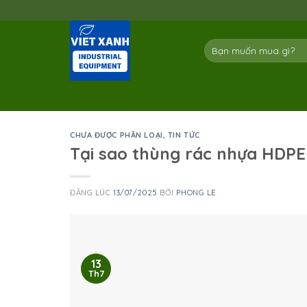
Skip
to
content
Tìm
kiếm:
CHƯA ĐƯỢC PHÂN LOẠI
,
TIN TỨC
Tại sao thùng rác nhựa HDPE 
ĐĂNG LÚC
13/07/2025
BỞI
PHONG LE
13
Th7