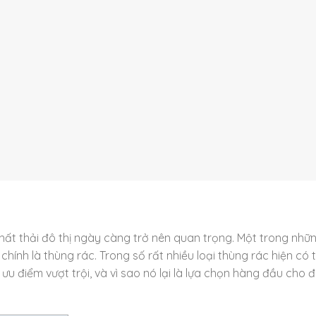
 chất thải đô thị ngày càng trở nên quan trọng. Một trong nhữ
hính là thùng rác. Trong số rất nhiều loại thùng rác hiện có t
u điểm vượt trội, và vì sao nó lại là lựa chọn hàng đầu cho đ