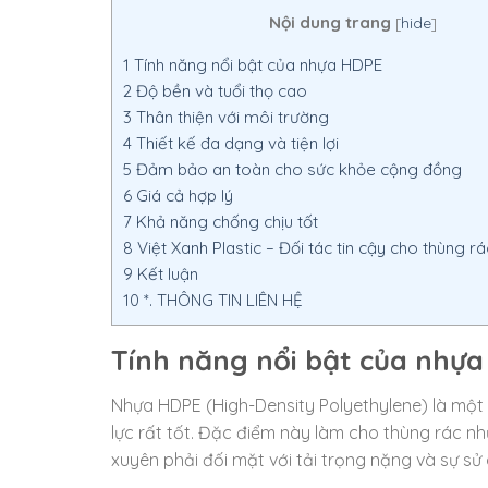
Nội dung trang
[
hide
]
1
Tính năng nổi bật của nhựa HDPE
2
Độ bền và tuổi thọ cao
3
Thân thiện với môi trường
4
Thiết kế đa dạng và tiện lợi
5
Đảm bảo an toàn cho sức khỏe cộng đồng
6
Giá cả hợp lý
7
Khả năng chống chịu tốt
8
Việt Xanh Plastic – Đối tác tin cậy cho thùng 
9
Kết luận
10
*. THÔNG TIN LIÊN HỆ
Tính năng nổi bật của nhự
Nhựa HDPE (High-Density Polyethylene) là một 
lực rất tốt. Đặc điểm này làm cho thùng rác n
xuyên phải đối mặt với tải trọng nặng và sự sử 