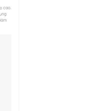
ọ cao.
dụng
giảm