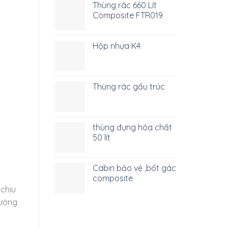
Thùng rác 660 Lít
Composite FTR019
Hộp nhựa K4
Thùng rác gấu trúc
thùng đựng hóa chất
50 lít
Cabin bảo vệ ,bốt gác
composite
 chịu
hường