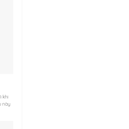
 khi
u này