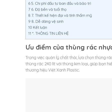
6
5. Chi phí đầu tư ban đầu và bảo trì
7
6. Độ bền và tuổi thọ
8
7. Thiết kế hiện đại và tính thẩm mỹ
9
8. Dễ dàng vệ sinh
10
Kết luận
11
*. THÔNG TIN LIÊN HỆ
Ưu điểm của thùng rác nhựa 
Trong việc quản lý chất thải, lựa chọn thùng r
thùng rác 240 lít với thùng kim loại, giúp bạn h
thương hiệu Việt Xanh Plastic.