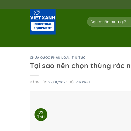
Skip
to
content
Tìm
kiếm:
CHƯA ĐƯỢC PHÂN LOẠI
,
TIN TỨC
Tại sao nên chọn thùng rác nh
ĐĂNG LÚC
22/11/2025
BỞI
PHONG LE
22
Th11