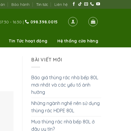
oán
Bảo hành
Tin tức
Liên hệ
7:30 - 16:30 |
098.398.0015
Tin Tức hoạt động
Hệ thống cửa hàng
BÀI VIẾT MỚI
Báo giá thùng rác nhà bếp 80L
mới nhất và các yếu tố ảnh
hưởng
Những ngành nghề nên sử dụng
thùng rác HDPE 80L
Mua thùng rác nhà bếp 80L ở
đâu uy tín?