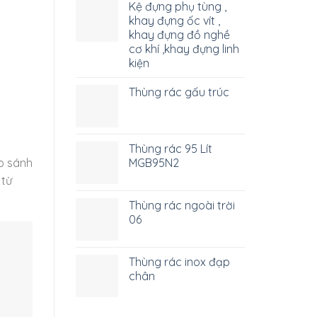
Kệ đựng phụ tùng ,
khay đựng ốc vít ,
khay đựng đồ nghề
cơ khí ,khay đựng linh
kiện
Thùng rác gấu trúc
Thùng rác 95 Lít
so sánh
MGB95N2
 từ
Thùng rác ngoài trời
06
Thùng rác inox đạp
chân