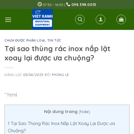
Skip
07:30 - 16:30 |
098.398.0015
to
content
CHƯA ĐƯỢC PHÂN LOẠI
,
TIN TỨC
Tại sao thùng rác inox nắp lật
xoay lại được ưa chuộng?
ĐĂNG LÚC
03/04/2025
BỞI
PHONG LE
“`html
Nội dung trang
[
hide
]
1
Tại Sao Thùng Rác Inox Nắp Lật Xoay Lại Được ưa
Chuộng?