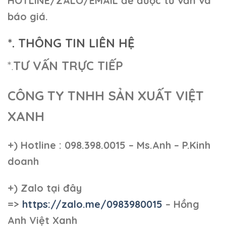
HOTLINE/ZALO/EMAIL để được tư vấn và
báo giá.
*. THÔNG TIN LIÊN HỆ
*.
TƯ VẤN TRỰC TIẾP
CÔNG TY TNHH SẢN XUẤT VIỆT
XANH
+)
Hotline : 098.398.0015 – Ms.Anh – P.Kinh
doanh
+)
Zalo tại đây
=>
https://zalo.me/0983980015
– Hồng
Anh Việt Xanh