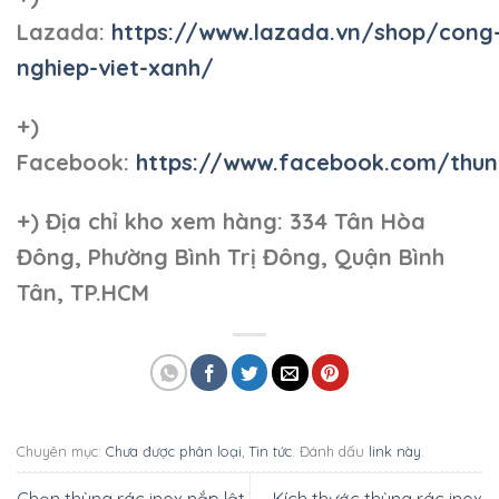
Lazada:
https://www.lazada.vn/shop/cong
nghiep-viet-xanh/
+)
Facebook:
https://www.facebook.com/thun
+)
Địa chỉ kho xem hàng: 334 Tân Hòa
Đông, Phường Bình Trị Đông, Quận Bình
Tân, TP.HCM
Chuyên mục:
Chưa được phân loại
,
Tin tức
. Đánh dấu
link này
.
Chọn thùng rác inox nắp lật
Kích thước thùng rác inox