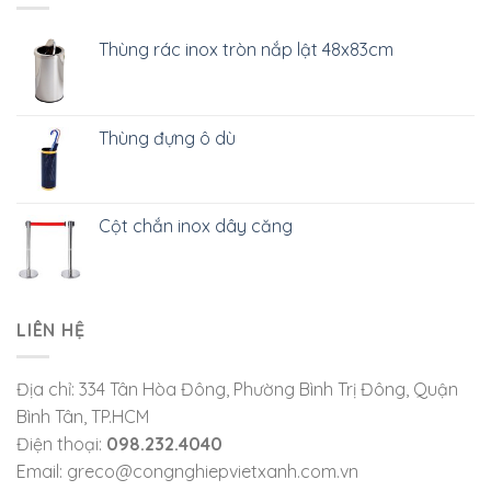
Thùng rác inox tròn nắp lật 48x83cm
Thùng đựng ô dù
Cột chắn inox dây căng
LIÊN HỆ
Địa chỉ: 334 Tân Hòa Đông, Phường Bình Trị Đông, Quận
Bình Tân, TP.HCM
Điện thoại:
098.232.4040
Email: greco@congnghiepvietxanh.com.vn