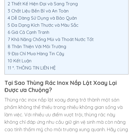
2
Thiết Kế Hiện Đại và Sang Trọng
3
Chất Liệu Bền Bỉ và An Toàn
4
Dễ Dàng Sử Dụng và Bảo Quản
5
Đa Dạng Kích Thước và Màu Sắc
6
Giá Cả Cạnh Tranh
7
Khả Năng Chống Mùi và Thoát Nước Tốt
8
Thân Thiện Với Môi Trường
9
Địa Chỉ Mua Hàng Tin Cậy
10
Kết Luận
11
*. THÔNG TIN LIÊN HỆ
Tại Sao Thùng Rác Inox Nắp Lật Xoay Lại
Được ưa Chuộng?
Thùng rác inox nắp lật xoay đang trở thành một sản
phẩm không thể thiếu trong nhiều không gian sống và
làm việc. Với nhiều ưu điểm vượt trội, thùng rác này
không chỉ đáp ứng nhu cầu giữ gìn vệ sinh mà còn nâng
cao tính thẩm mỹ cho môi trường xung quanh. Hãy cùng