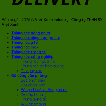
Bản quyền 2026 ©
Viet Xanh Industry
|
Công ty TNHH SX
Việt Xanh
Thùng rác bằng nhựa
Thùng rác nhựa composite
Thùng rác y tế
Thùng rác inox
Thùng rác trang trí
Thùng rác công nghiệp
Thùng rác ngoài trời
Thùng rác đá hoa cương
Túi đựng rác
Đồ dùng văn phòng
Bục phát biểu
Cột chắn inox
Bảng chỉ dẫn – Bảng menu
Xe đẩy hành lý
Thùng đựng dù
Xe dọn vệ sinh