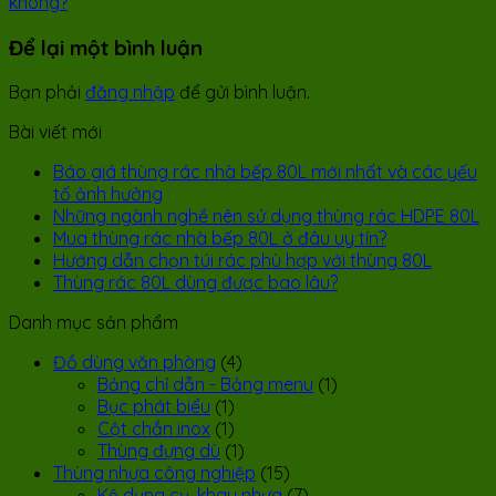
không?
Để lại một bình luận
Bạn phải
đăng nhập
để gửi bình luận.
Bài viết mới
Báo giá thùng rác nhà bếp 80L mới nhất và các yếu
tố ảnh hưởng
Những ngành nghề nên sử dụng thùng rác HDPE 80L
Mua thùng rác nhà bếp 80L ở đâu uy tín?
Hướng dẫn chọn túi rác phù hợp với thùng 80L
Thùng rác 80L dùng được bao lâu?
Danh mục sản phẩm
Đồ dùng văn phòng
(4)
Bảng chỉ dẫn - Bảng menu
(1)
Bục phát biểu
(1)
Cột chắn inox
(1)
Thùng đựng dù
(1)
Thùng nhựa công nghiệp
(15)
Kệ dụng cụ, khay nhựa
(7)