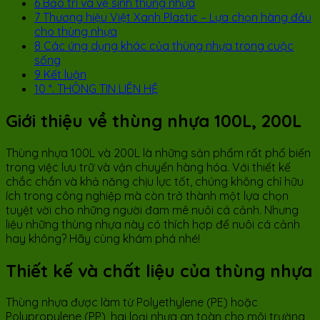
6
Bảo trì và vệ sinh thùng nhựa
7
Thương hiệu Việt Xanh Plastic – Lựa chọn hàng đầu
cho thùng nhựa
8
Các ứng dụng khác của thùng nhựa trong cuộc
sống
9
Kết luận
10
*. THÔNG TIN LIÊN HỆ
Giới thiệu về thùng nhựa 100L, 200L
Thùng nhựa 100L và 200L là những sản phẩm rất phổ biến
trong việc lưu trữ và vận chuyển hàng hóa. Với thiết kế
chắc chắn và khả năng chịu lực tốt, chúng không chỉ hữu
ích trong công nghiệp mà còn trở thành một lựa chọn
tuyệt vời cho những người đam mê nuôi cá cảnh. Nhưng
liệu những thùng nhựa này có thích hợp để nuôi cá cảnh
hay không? Hãy cùng khám phá nhé!
Thiết kế và chất liệu của thùng nhựa
Thùng nhựa được làm từ Polyethylene (PE) hoặc
Polypropylene (PP), hai loại nhựa an toàn cho môi trường