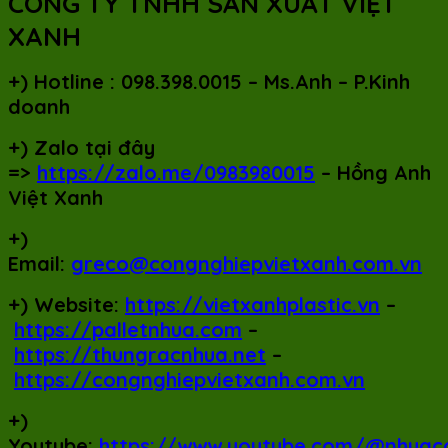
CÔNG TY TNHH SẢN XUẤT VIỆT
XANH
+)
Hotline : 098.398.0015 – Ms.Anh – P.Kinh
doanh
+)
Zalo tại đây
=>
https://zalo.me/0983980015
– Hồng Anh
Việt Xanh
+)
Email:
greco@congnghiepvietxanh.com.vn
+) Website:
https://vietxanhplastic.vn
–
https://palletnhua.com
–
https://thungracnhua.net
–
https://congnghiepvietxanh.com.vn
+)
Youtube:
https://www.youtube.com/@nhuac