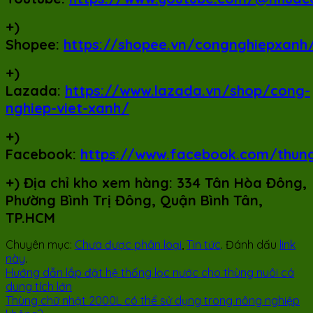
+)
Shopee:
https://shopee.vn/congnghiepxanh
+)
Lazada:
https://www.lazada.vn/shop/cong-
nghiep-viet-xanh/
+)
Facebook:
https://www.facebook.com/thun
+)
Địa chỉ kho xem hàng: 334 Tân Hòa Đông,
Phường Bình Trị Đông, Quận Bình Tân,
TP.HCM
Chuyên mục:
Chưa được phân loại
,
Tin tức
. Đánh dấu
link
này
.
Hướng dẫn lắp đặt hệ thống lọc nước cho thùng nuôi cá
dung tích lớn
Thùng chữ nhật 2000L có thể sử dụng trong nông nghiệp