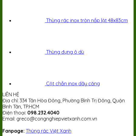
Thùng rác inox tròn nắp lật 48x83cm
Thùng đựng ô dù
Cột chắn inox dây căng
LIÊN HỆ
Địa chỉ: 334 Tân Hòa Đông, Phường Bình Trị Đông, Quận
Bình Tân, TP.HCM
Điện thoại:
098.232.4040
Email: greco@congnghiepvietxanh.com.vn
Fanpage:
Thùng rác Việt Xanh