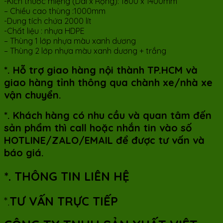
-Kích thước miệng (Dài x Rộng): 1800 x 1400mm
– Chiều cao thùng :1000mm
-Dung tích chứa 2000 lít
-Chất liệu : nhựa HDPE
– Thùng 1 lớp nhựa màu xanh dương
– Thùng 2 lớp nhựa màu xanh dương + trắng
*. Hỗ trợ giao hàng nội thành TP.HCM và
giao hàng tỉnh thông qua chành xe/nhà xe
vận chuyển.
*. Khách hàng có nhu cầu và quan tâm đến
sản phẩm thì call hoặc nhắn tin vào số
HOTLINE/ZALO/EMAIL để được tư vấn và
báo giá.
*. THÔNG TIN LIÊN HỆ
*.
TƯ VẤN TRỰC TIẾP