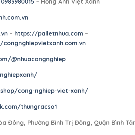
/0983980015
– Hồng Anh Việt Xanh
nh.com.vn
.vn
–
https://palletnhua.com
–
//congnghiepvietxanh.com.vn
.com/@nhuacongnghiep
gnghiepxanh/
/shop/cong-nghiep-viet-xanh/
k.com/thungracso1
òa Đông, Phường Bình Trị Đông, Quận Bình Tâ