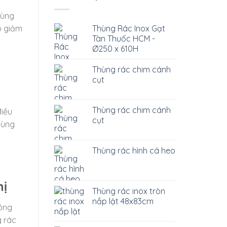
hùng
Thùng Rác Inox Gạt
p giảm
Tàn Thuốc HCM -
Ø250 x 610H
Thùng rác chim cánh
cụt
Thùng rác chim cánh
điều
cụt
hùng
Thùng rác hình cá heo
hị
Thùng rác inox tròn
nắp lật 48x83cm
hông
g rác