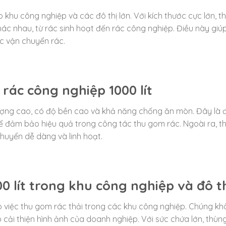
o khu công nghiệp và các đô thị lớn. Với kích thước cực lớn, t
hác nhau, từ rác sinh hoạt đến rác công nghiệp. Điều này giú
ệc vận chuyển rác.
rác công nghiệp 1000 lít
 lượng cao, có độ bền cao và khả năng chống ăn mòn. Đây là 
để đảm bảo hiệu quả trong công tác thu gom rác. Ngoài ra, t
huyển dễ dàng và linh hoạt.
0 lít trong khu công nghiệp và đô t
o việc thu gom rác thải trong các khu công nghiệp. Chúng k
cải thiện hình ảnh của doanh nghiệp. Với sức chứa lớn, thùn