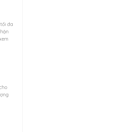
tối đa
nhận
 xem
 cho
ượng