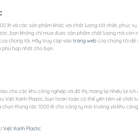
c
0 lít và các sản phẩm khác với chất lượng tốt nhất, phục vụ 
astic, bạn không chỉ mua được sản phẩm chất lượng mà còn 
 của chúng tôi. Hãy truy cập vào
trang web
của chúng tôi để
ọn phù hợp nhất cho bạn.
hảo cho các khu công nghiệp và đô thị, mang lại nhiều lợi ích
hiệu Việt Xanh Plastic, bạn hoàn toàn có thể yên tâm về chất l
 chọn thùng rác 1000 lít cho công ty môi trường và khu công
từ
Việt Xanh Plastic
.