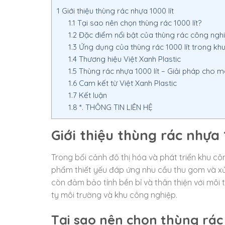
1
Giới thiệu thùng rác nhựa 1000 lít
1.1
Tại sao nên chọn thùng rác 1000 lít?
1.2
Đặc điểm nổi bật của thùng rác công nghiệ
1.3
Ứng dụng của thùng rác 1000 lít trong khu
1.4
Thương hiệu Việt Xanh Plastic
1.5
Thùng rác nhựa 1000 lít – Giải pháp cho 
1.6
Cam kết từ Việt Xanh Plastic
1.7
Kết luận
1.8
*. THÔNG TIN LIÊN HỆ
Giới thiệu thùng rác nhựa 
Trong bối cảnh đô thị hóa và phát triển khu c
phẩm thiết yếu đáp ứng nhu cầu thu gom và xử l
còn đảm bảo tính bền bỉ và thân thiện với môi
ty môi trường và khu công nghiệp.
Tại sao nên chọn thùng rác 