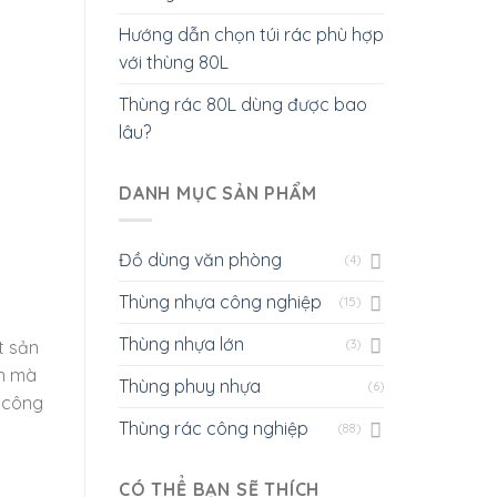
Hướng dẫn chọn túi rác phù hợp
với thùng 80L
Thùng rác 80L dùng được bao
lâu?
DANH MỤC SẢN PHẨM
Đồ dùng văn phòng
(4)
Thùng nhựa công nghiệp
(15)
Thùng nhựa lớn
t sản
(3)
ớn mà
Thùng phuy nhựa
(6)
c công
Thùng rác công nghiệp
(88)
CÓ THỂ BẠN SẼ THÍCH