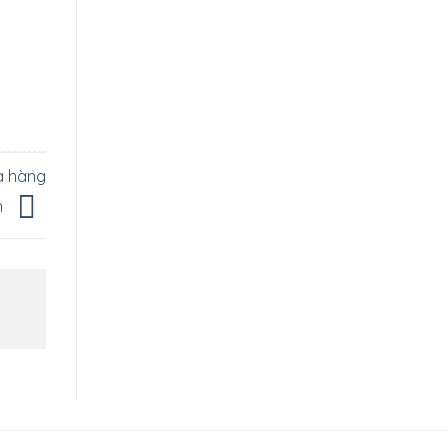
a hàng
h