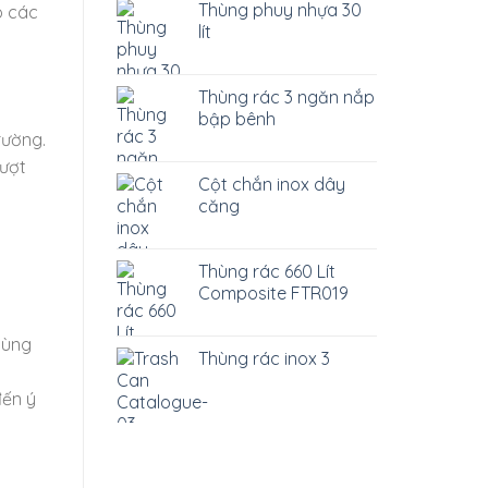
Thùng phuy nhựa 30
o các
lít
Thùng rác 3 ngăn nắp
bập bênh
rường.
vượt
Cột chắn inox dây
căng
Thùng rác 660 Lít
Composite FTR019
hùng
Thùng rác inox 3
đến ý