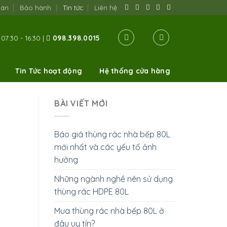
oán
Bảo hành
Tin tức
Liên hệ
07:30 - 16:30 |
098.398.0015
Tin Tức hoạt động
Hệ thống cửa hàng
BÀI VIẾT MỚI
Báo giá thùng rác nhà bếp 80L
mới nhất và các yếu tố ảnh
hưởng
Những ngành nghề nên sử dụng
thùng rác HDPE 80L
Mua thùng rác nhà bếp 80L ở
đâu uy tín?