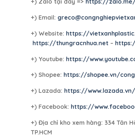
+)
Zalo tại đây =>
https://zalo.me
+) Email:
greco@congnghiepvietxa
+) Website:
https://vietxanhplastic
https://thungracnhua.net
–
https:
+) Youtube:
https://www.youtube
+) Shopee:
https://shopee.vn/con
+) Lazada:
https://www.lazada.vn
+) Facebook:
https://www.faceboo
+)
Địa chỉ kho xem hàng: 334 Tân H
TP.HCM