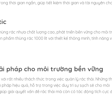
ong thời gian ngắn, giúp tiết kiệm thời gian và tài nguyên ch
ic
thùng rác nhựa chất lượng cao, phát triển bền vững cho môi t
phẩm thùng rác 1000 lít với thiết kế thông minh, tính năng 
Giải pháp cho môi trường bền vững
ới rất nhiều thách thức trong việc quản lý rác thải. Những t
i pháp hiệu quả, hỗ trợ trong việc duy trì sự sạch sẽ cho môi
iúp giải quyết vấn đề rác thải mà còn có tác động tích cực 