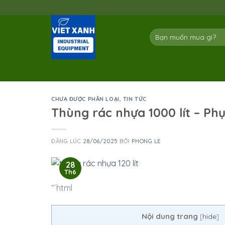
Skip
to
content
Tìm
kiếm:
CHƯA ĐƯỢC PHÂN LOẠI
,
TIN TỨC
Thùng rác nhựa 1000 lít – Ph
ĐĂNG LÚC
28/06/2025
BỞI
PHONG LE
28
Th6
“`html
Nội dung trang
[
hide
]