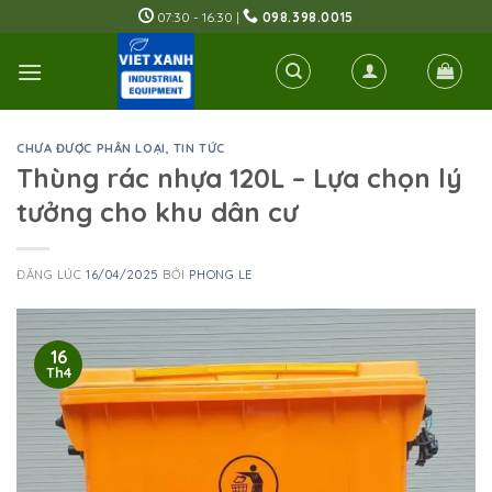
Skip
07:30 - 16:30 |
098.398.0015
to
content
CHƯA ĐƯỢC PHÂN LOẠI
,
TIN TỨC
Thùng rác nhựa 120L – Lựa chọn lý
tưởng cho khu dân cư
ĐĂNG LÚC
16/04/2025
BỞI
PHONG LE
16
Th4