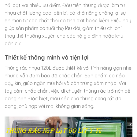
nổi bật với nhiều ưu điểm. Đầu tiên, thùng được làm từ
nhựa chất lượng cao, bền bỉ, có khả năng chống lại sự
ăn mòn từ các chất thải có tính axit hoặc kiềm. Điều này
giúp sản phẩm có tuổi thọ lâu dài, giảm thiểu chi phí
thay thế thường xuyên cho các hộ gia đình hoặc khu
dân cư.
Thiết kế thông minh và tiện lợi
Thùng rác nhựa 120L được thiết kế với tính năng gọn nhẹ
nhưng vẫn đảm bảo độ chắc chắn. Sản phẩm có nắp
đậy kín, giúp ngăn mùi hôi và côn trùng xâm nhập. Với
tay cầm chắc chắn, việc di chuyển thùng rác trở nên dễ
dàng hơn. Đặc biệt, màu sắc của thùng cũng rất đa
dạng, phù hợp với mọi không gian sống.