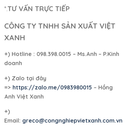
*.
TƯ VẤN TRỰC TIẾP
CÔNG TY TNHH SẢN XUẤT VIỆT
XANH
+)
Hotline : 098.398.0015 – Ms.Anh – P.Kinh
doanh
+)
Zalo tại đây
=>
https://zalo.me/0983980015
– Hồng
Anh Việt Xanh
+)
Email:
greco@congnghiepvietxanh.com.vn