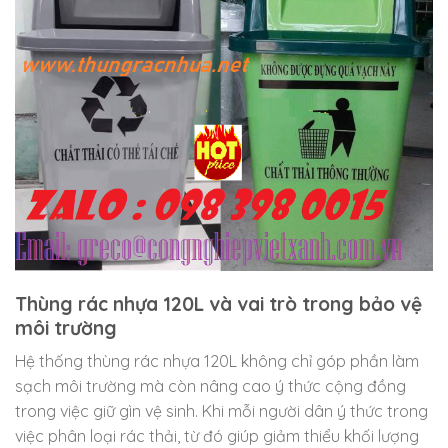
Thùng rác nhựa 120L và vai trò trong bảo vệ
môi trường
Hệ thống thùng rác nhựa 120L không chỉ góp phần làm
sạch môi trường mà còn nâng cao ý thức cộng đồng
trong việc giữ gìn vệ sinh. Khi mỗi người dân ý thức trong
việc phân loại rác thải, từ đó giúp giảm thiểu khối lượng