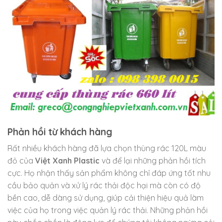
Phản hồi từ khách hàng
Rất nhiều khách hàng đã lựa chọn thùng rác 120L màu
đỏ của
Việt Xanh Plastic
và để lại những phản hồi tích
cực. Họ nhận thấy sản phẩm không chỉ đáp ứng tốt nhu
cầu bảo quản và xử lý rác thải độc hại mà còn có độ
bền cao, dễ dàng sử dụng, giúp cải thiện hiệu quả làm
việc của họ trong việc quản lý rác thải. Những phản hồi