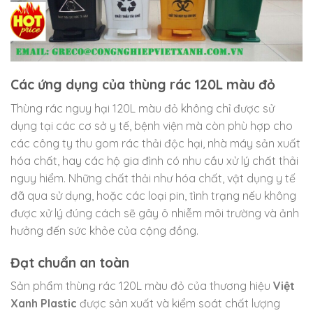
Các ứng dụng của thùng rác 120L màu đỏ
Thùng rác nguy hại 120L màu đỏ không chỉ được sử
dụng tại các cơ sở y tế, bệnh viện mà còn phù hợp cho
các công ty thu gom rác thải độc hại, nhà máy sản xuất
hóa chất, hay các hộ gia đình có nhu cầu xử lý chất thải
nguy hiểm. Những chất thải như hóa chất, vật dụng y tế
đã qua sử dụng, hoặc các loại pin, tình trạng nếu không
được xử lý đúng cách sẽ gây ô nhiễm môi trường và ảnh
hưởng đến sức khỏe của cộng đồng.
Đạt chuẩn an toàn
Sản phẩm thùng rác 120L màu đỏ của thương hiệu
Việt
Xanh Plastic
được sản xuất và kiểm soát chất lượng