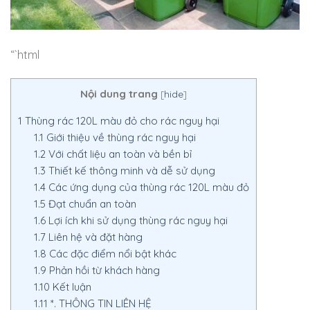
“`html
Nội dung trang
[
hide
]
1
Thùng rác 120L màu đỏ cho rác nguy hại
1.1
Giới thiệu về thùng rác nguy hại
1.2
Với chất liệu an toàn và bền bỉ
1.3
Thiết kế thông minh và dễ sử dụng
1.4
Các ứng dụng của thùng rác 120L màu đỏ
1.5
Đạt chuẩn an toàn
1.6
Lợi ích khi sử dụng thùng rác nguy hại
1.7
Liên hệ và đặt hàng
1.8
Các đặc điểm nổi bật khác
1.9
Phản hồi từ khách hàng
1.10
Kết luận
1.11
*. THÔNG TIN LIÊN HỆ