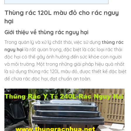
Thùng rác 120L màu đỏ cho rác nguy
hại
Giới thiệu về thùng rác nguy hại
Trong quản lý và xử lý chất thải, việc sử dụng
thùng rác
nguy hại
là rất quan trọng, đặc biệt là các loại rác thải
độc hại có thể gây ảnh hưởng đến sức khỏe con người
và môi trường. Một trong những giải pháp hiệu quả nhất
là sử dụng thùng rác 120L màu đỏ, được thiết kế đặc biệt
để chứa rác độc hại, đạt chuẩn an toàn.