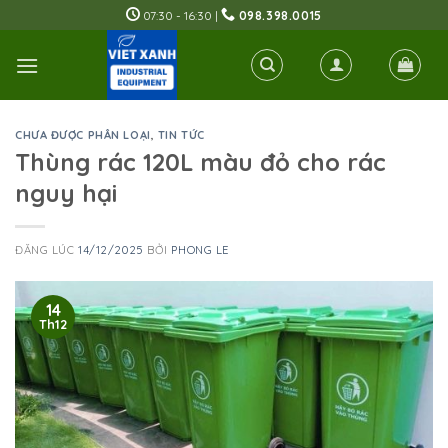
Skip
07:30 - 16:30 |
098.398.0015
to
content
CHƯA ĐƯỢC PHÂN LOẠI
,
TIN TỨC
Thùng rác 120L màu đỏ cho rác
nguy hại
ĐĂNG LÚC
14/12/2025
BỞI
PHONG LE
14
Th12