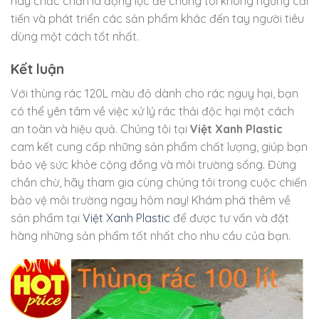
này chắc chắn là động lực để chúng tôi không ngừng cải
tiến và phát triển các sản phẩm khác đến tay người tiêu
dùng một cách tốt nhất.
Kết luận
Với thùng rác 120L màu đỏ dành cho rác nguy hại, bạn
có thể yên tâm về việc xử lý rác thải độc hại một cách
an toàn và hiệu quả. Chúng tôi tại
Việt Xanh Plastic
cam kết cung cấp những sản phẩm chất lượng, giúp bạn
bảo vệ sức khỏe cộng đồng và môi trường sống. Đừng
chần chừ, hãy tham gia cùng chúng tôi trong cuộc chiến
bảo vệ môi trường ngay hôm nay! Khám phá thêm về
sản phẩm tại
Việt Xanh Plastic
để được tư vấn và đặt
hàng những sản phẩm tốt nhất cho nhu cầu của bạn.