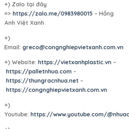
+)
Zalo tại đây
=>
https://zalo.me/0983980015
– Hồng
Anh Việt Xanh
+)
Email:
greco@congnghiepvietxanh.com.vn
+) Website:
https://vietxanhplastic.vn
–
https://palletnhua.com
–
https://thungracnhua.net
–
https://congnghiepvietxanh.com.vn
+)
Youtube:
https://www.youtube.com/@nhua