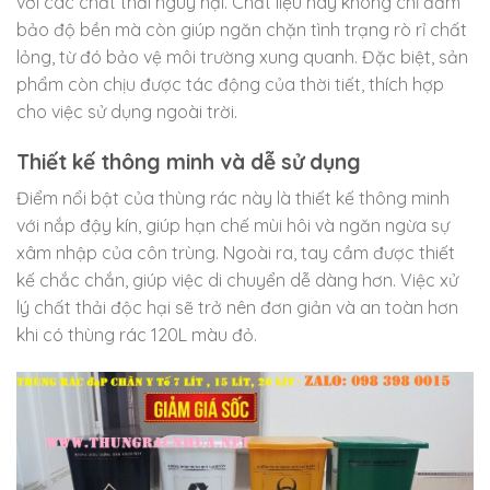
với các chất thải nguy hại. Chất liệu này không chỉ đảm
bảo độ bền mà còn giúp ngăn chặn tình trạng rò rỉ chất
lỏng, từ đó bảo vệ môi trường xung quanh. Đặc biệt, sản
phẩm còn chịu được tác động của thời tiết, thích hợp
cho việc sử dụng ngoài trời.
Thiết kế thông minh và dễ sử dụng
Điểm nổi bật của thùng rác này là thiết kế thông minh
với nắp đậy kín, giúp hạn chế mùi hôi và ngăn ngừa sự
xâm nhập của côn trùng. Ngoài ra, tay cầm được thiết
kế chắc chắn, giúp việc di chuyển dễ dàng hơn. Việc xử
lý chất thải độc hại sẽ trở nên đơn giản và an toàn hơn
khi có thùng rác 120L màu đỏ.