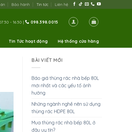
oán
Bảo hành
Tin tức
Liên hệ
7:30 - 16:30 |
098.398.0015
Tin Tức hoạt động
Hệ thống cửa hàng
BÀI VIẾT MỚI
Báo giá thùng rác nhà bếp 80L
mới nhất và các yếu tố ảnh
hưởng
Những ngành nghề nên sử dụng
thùng rác HDPE 80L
Mua thùng rác nhà bếp 80L ở
đâu uy tín?