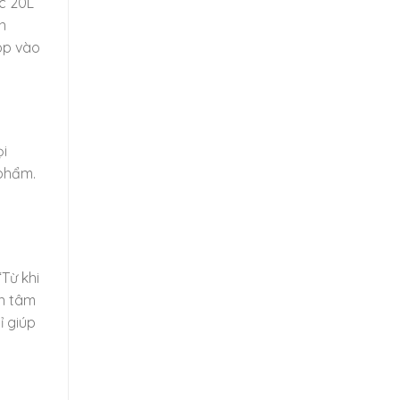
ác 20L
n
óp vào
ọi
 phẩm.
Từ khi
ên tâm
ỉ giúp