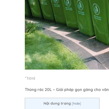
“`html
Thùng rác 20L – Giải pháp gọn gàng cho văn
Nội dung trang
[
hide
]