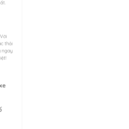
ất.
 Với
ác thải
g ngay
ệt!
xe
ố