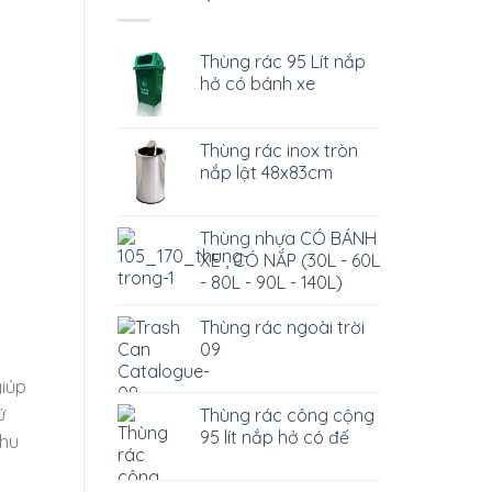
Thùng rác 95 Lít nắp
hở có bánh xe
Thùng rác inox tròn
nắp lật 48x83cm
Thùng nhựa CÓ BÁNH
XE , CÓ NẮP (30L - 60L
- 80L - 90L - 140L)
Thùng rác ngoài trời
09
giúp
ứ
Thùng rác công cộng
95 lít nắp hở có đế
nhu