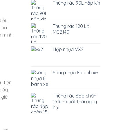
Thùng rác 90L nắp kín
điều
Thùng rác 120 Lít
 của
MGB140
h minh
Hộp nhựa VX2
Sóng nhựa 8 bánh xe
u tiện
giấy
Thùng rác đạp chân
 giữ
15 lít - chất thải nguy
hại