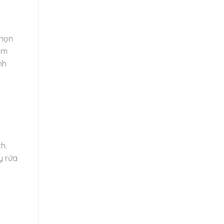
chọn
ìm
nh
h.
y rửa