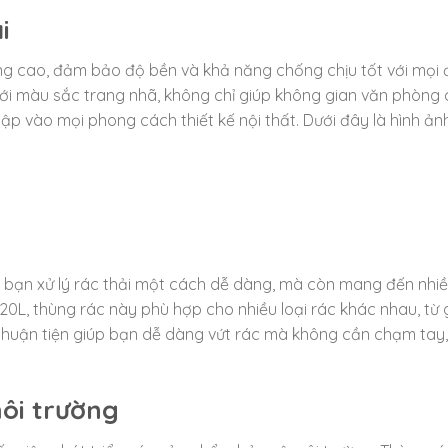
i
ng cao, đảm bảo độ bền và khả năng chống chịu tốt với mọi 
 với màu sắc trang nhã, không chỉ giúp không gian văn phòng
p vào mọi phong cách thiết kế nội thất. Dưới đây là hình ản
 bạn xử lý rác thải một cách dễ dàng, mà còn mang đến nhiề
 20L, thùng rác này phù hợp cho nhiều loại rác khác nhau, từ 
 thuận tiện giúp bạn dễ dàng vứt rác mà không cần chạm tay,
ôi trường