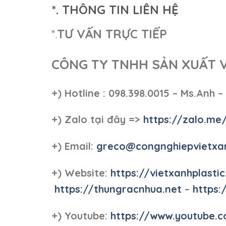
*. THÔNG TIN LIÊN HỆ
*.
TƯ VẤN TRỰC TIẾP
CÔNG TY TNHH SẢN XUẤT 
+)
Hotline : 098.398.0015 – Ms.Anh –
+)
Zalo tại đây =>
https://zalo.me
+) Email:
greco@congnghiepvietxa
+) Website:
https://vietxanhplastic
https://thungracnhua.net
–
https:
+) Youtube:
https://www.youtube