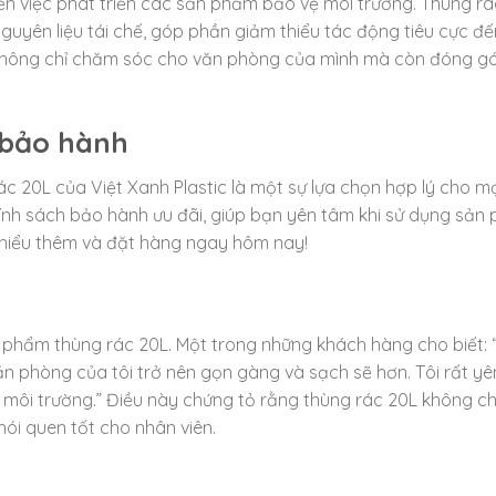
đến việc phát triển các sản phẩm bảo vệ môi trường. Thùng r
guyên liệu tái chế, góp phần giảm thiểu tác động tiêu cực đế
 không chỉ chăm sóc cho văn phòng của mình mà còn đóng g
h bảo hành
ác 20L của Việt Xanh Plastic là một sự lựa chọn hợp lý cho m
ính sách bảo hành ưu đãi, giúp bạn yên tâm khi sử dụng sản
hiểu thêm và đặt hàng ngay hôm nay!
 phẩm thùng rác 20L. Một trong những khách hàng cho biết: “
ăn phòng của tôi trở nên gọn gàng và sạch sẽ hơn. Tôi rất y
môi trường.” Điều này chứng tỏ rằng thùng rác 20L không ch
hói quen tốt cho nhân viên.