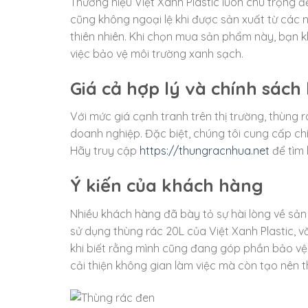
Thương hiệu Việt Xanh Plastic luôn chú trọng 
cũng không ngoại lệ khi được sản xuất từ các n
thiên nhiên. Khi chọn mua sản phẩm này, bạn
việc bảo vệ môi trường xanh sạch.
Giá cả hợp lý và chính sác
Với mức giá cạnh tranh trên thị trường, thùng r
doanh nghiệp. Đặc biệt, chúng tôi cung cấp ch
Hãy truy cập
https://thungracnhua.net
để tìm 
Ý kiến của khách hàng
Nhiều khách hàng đã bày tỏ sự hài lòng về sản
sử dụng thùng rác 20L của Việt Xanh Plastic, v
khi biết rằng mình cũng đang góp phần bảo vệ 
cải thiện không gian làm việc mà còn tạo nên t