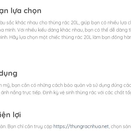
ạn lựa chọn
àu sắc khác nhau cho thùng rác 20L, giúp bạn có nhiều lựa 
a mình. Với nhiều kiểu dáng khác nhau, bạn có thể dễ dàng t
ình. Hãy lựa chọn một chiếc thùng rác 20L làm bạn đồng hà
 dụng
ẩm mỹ, bạn cần có những cách bảo quản và sử dụng đúng các
ánh nắng trực tiếp. Định kỳ vệ sinh thùng rác với các chất tẩ
ện lợi
iản. Bạn chỉ cần truy cập
https://thungracnhua.net
, chọn sản