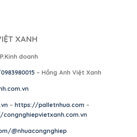
VIỆT XANH
 P.Kinh doanh
/0983980015
– Hồng Anh Việt Xanh
nh.com.vn
.vn
–
https://palletnhua.com
–
//congnghiepvietxanh.com.vn
.com/@nhuacongnghiep