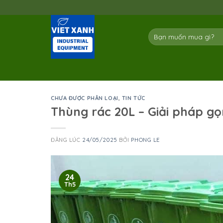
Skip
to
content
Tìm
kiếm:
CHƯA ĐƯỢC PHÂN LOẠI
,
TIN TỨC
Thùng rác 20L – Giải pháp g
ĐĂNG LÚC
24/05/2025
BỞI
PHONG LE
24
Th5