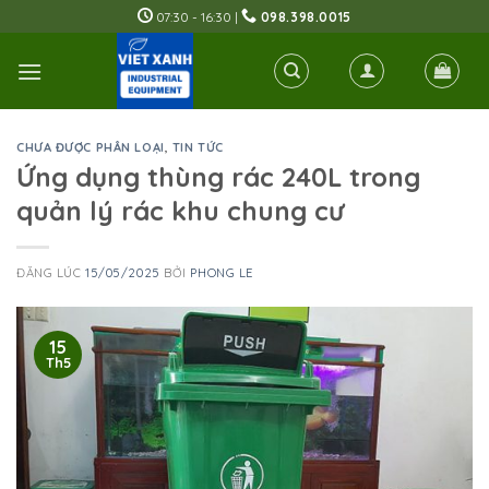
Skip
07:30 - 16:30 |
098.398.0015
to
content
CHƯA ĐƯỢC PHÂN LOẠI
,
TIN TỨC
Ứng dụng thùng rác 240L trong
quản lý rác khu chung cư
ĐĂNG LÚC
15/05/2025
BỞI
PHONG LE
15
Th5