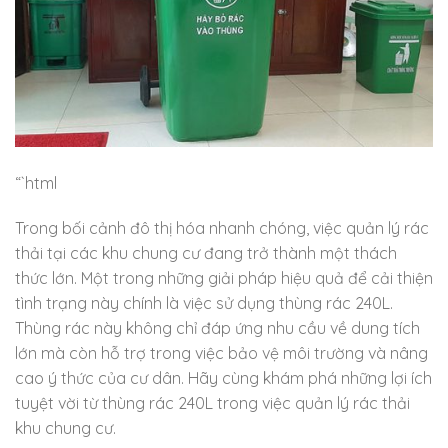
“`html
Trong bối cảnh đô thị hóa nhanh chóng, việc quản lý rác
thải tại các khu chung cư đang trở thành một thách
thức lớn. Một trong những giải pháp hiệu quả để cải thiện
tình trạng này chính là việc sử dụng thùng rác 240L.
Thùng rác này không chỉ đáp ứng nhu cầu về dung tích
lớn mà còn hỗ trợ trong việc bảo vệ môi trường và nâng
cao ý thức của cư dân. Hãy cùng khám phá những lợi ích
tuyệt vời từ thùng rác 240L trong việc quản lý rác thải
khu chung cư.