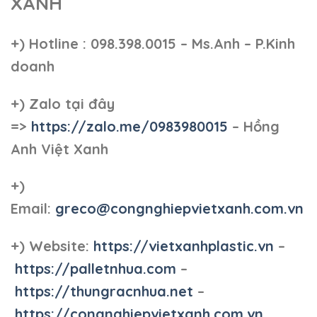
XANH
+)
Hotline : 098.398.0015 – Ms.Anh – P.Kinh
doanh
+)
Zalo tại đây
=>
https://zalo.me/0983980015
– Hồng
Anh Việt Xanh
+)
Email:
greco@congnghiepvietxanh.com.vn
+) Website:
https://vietxanhplastic.vn
–
https://palletnhua.com
–
https://thungracnhua.net
–
https://congnghiepvietxanh.com.vn