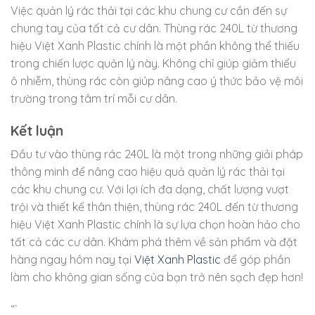
Việc quản lý rác thải tại các khu chung cư cần đến sự
chung tay của tất cả cư dân. Thùng rác 240L từ thương
hiệu Việt Xanh Plastic chính là một phần không thể thiếu
trong chiến lược quản lý này. Không chỉ giúp giảm thiểu
ô nhiễm, thùng rác còn giúp nâng cao ý thức bảo vệ môi
trường trong tâm trí mỗi cư dân.
Kết luận
Đầu tư vào thùng rác 240L là một trong những giải pháp
thông minh để nâng cao hiệu quả quản lý rác thải tại
các khu chung cư. Với lợi ích đa dạng, chất lượng vượt
trội và thiết kế thân thiện, thùng rác 240L đến từ thương
hiệu Việt Xanh Plastic chính là sự lựa chọn hoàn hảo cho
tất cả các cư dân. Khám phá thêm về sản phẩm và đặt
hàng ngay hôm nay tại
Việt Xanh Plastic
để góp phần
làm cho không gian sống của bạn trở nên sạch đẹp hơn!
“`