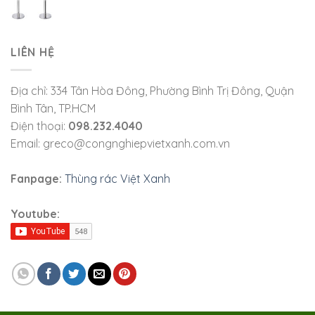
LIÊN HỆ
Địa chỉ: 334 Tân Hòa Đông, Phường Bình Trị Đông, Quận
Bình Tân, TP.HCM
Điện thoại:
098.232.4040
Email: greco@congnghiepvietxanh.com.vn
Fanpage:
Thùng rác Việt Xanh
Youtube: