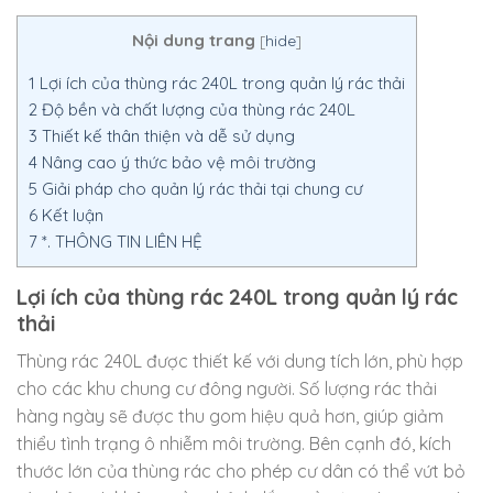
Nội dung trang
[
hide
]
1
Lợi ích của thùng rác 240L trong quản lý rác thải
2
Độ bền và chất lượng của thùng rác 240L
3
Thiết kế thân thiện và dễ sử dụng
4
Nâng cao ý thức bảo vệ môi trường
5
Giải pháp cho quản lý rác thải tại chung cư
6
Kết luận
7
*. THÔNG TIN LIÊN HỆ
Lợi ích của thùng rác 240L trong quản lý rác
thải
Thùng rác 240L được thiết kế với dung tích lớn, phù hợp
cho các khu chung cư đông người. Số lượng rác thải
hàng ngày sẽ được thu gom hiệu quả hơn, giúp giảm
thiểu tình trạng ô nhiễm môi trường. Bên cạnh đó, kích
thước lớn của thùng rác cho phép cư dân có thể vứt bỏ