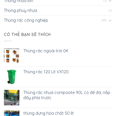
Thùng nhựa lớn
(3)
Thùng phuy nhựa
(6)
Thùng rác công nghiệp
(88)
CÓ THỂ BẠN SẼ THÍCH
Thùng rác ngoài trời 04
Thùng rác 120 Lít VX120
Thùng rác nhựa composite 90L có đế đá, nắp
đẩy phía trước
thùng đựng hóa chất 50 lít