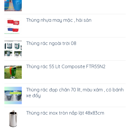
Thùng nhựa may mặc , hải sản
Thùng rác ngoài trời 08
Thùng rác 55 Lít Composite FTR55N2
Thùng rác đạp chân 70 lít, màu xám , có bánh
xe đẩy
Thùng rác inox tròn nắp lật 48x83cm