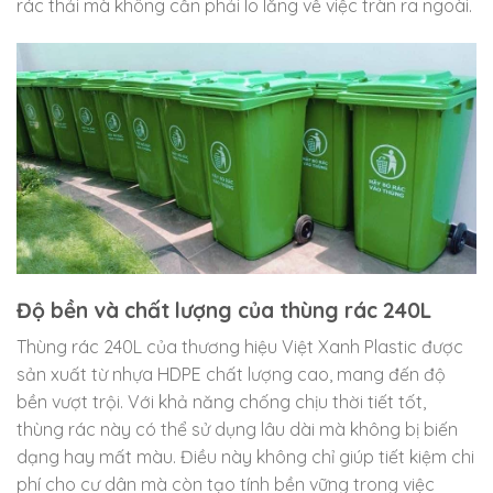
rác thải mà không cần phải lo lắng về việc tràn ra ngoài.
Độ bền và chất lượng của thùng rác 240L
Thùng rác 240L của thương hiệu Việt Xanh Plastic được
sản xuất từ nhựa HDPE chất lượng cao, mang đến độ
bền vượt trội. Với khả năng chống chịu thời tiết tốt,
thùng rác này có thể sử dụng lâu dài mà không bị biến
dạng hay mất màu. Điều này không chỉ giúp tiết kiệm chi
phí cho cư dân mà còn tạo tính bền vững trong việc