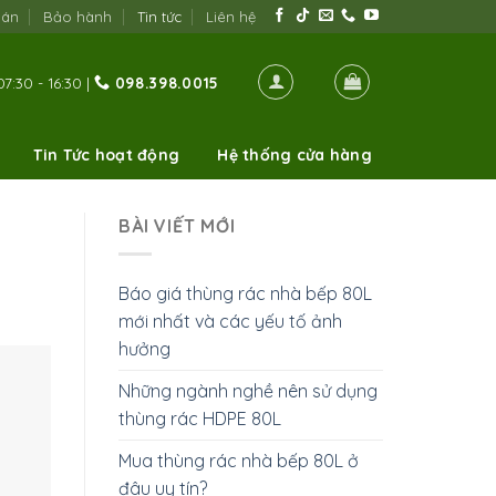
oán
Bảo hành
Tin tức
Liên hệ
7:30 - 16:30 |
098.398.0015
Tin Tức hoạt động
Hệ thống cửa hàng
BÀI VIẾT MỚI
Báo giá thùng rác nhà bếp 80L
mới nhất và các yếu tố ảnh
hưởng
Những ngành nghề nên sử dụng
thùng rác HDPE 80L
Mua thùng rác nhà bếp 80L ở
đâu uy tín?