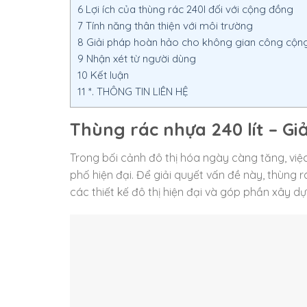
6
Lợi ích của thùng rác 240l đối với cộng đồng
7
Tính năng thân thiện với môi trường
8
Giải pháp hoàn hảo cho không gian công cộn
9
Nhận xét từ người dùng
10
Kết luận
11
*. THÔNG TIN LIÊN HỆ
Thùng rác nhựa 240 lít – Gi
Trong bối cảnh đô thị hóa ngày càng tăng, việc
phố hiện đại. Để giải quyết vấn đề này, thùng r
các thiết kế đô thị hiện đại và góp phần xây d