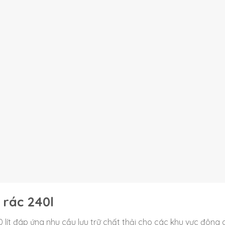
 rác 240l
40 lít đáp ứng nhu cầu lưu trữ chất thải cho các khu vực đông