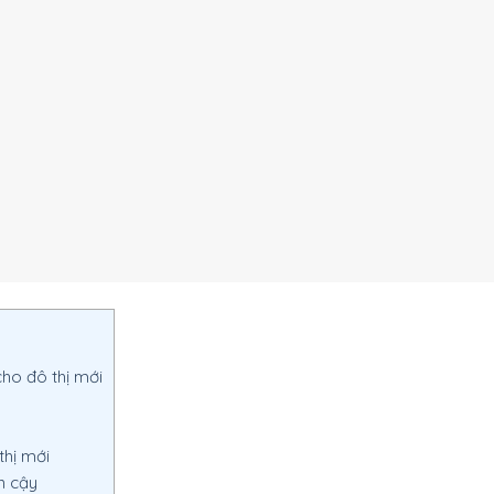
cho đô thị mới
thị mới
n cậy