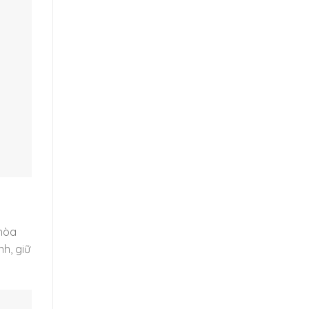
 hòa
h, giữ