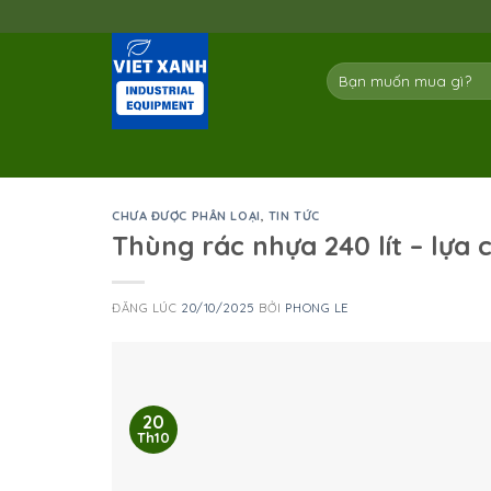
Skip
to
content
Tìm
kiếm:
CHƯA ĐƯỢC PHÂN LOẠI
,
TIN TỨC
Thùng rác nhựa 240 lít – lựa
ĐĂNG LÚC
20/10/2025
BỞI
PHONG LE
20
Th10