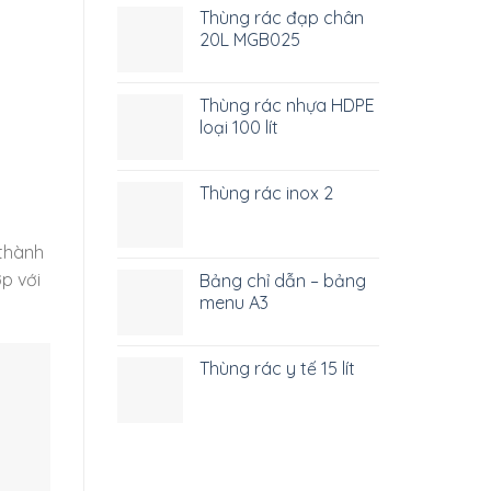
Thùng rác đạp chân
20L MGB025
Thùng rác nhựa HDPE
loại 100 lít
Thùng rác inox 2
 thành
ợp với
Bảng chỉ dẫn – bảng
menu A3
Thùng rác y tế 15 lít