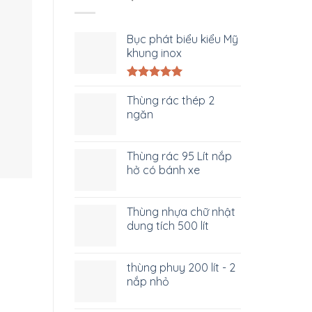
Bục phát biểu kiểu Mỹ
khung inox
Được xếp
hạng
Thùng rác thép 2
5.00
5 sao
ngăn
Thùng rác 95 Lít nắp
hở có bánh xe
Thùng nhựa chữ nhật
dung tích 500 lít
thùng phuy 200 lít - 2
nắp nhỏ