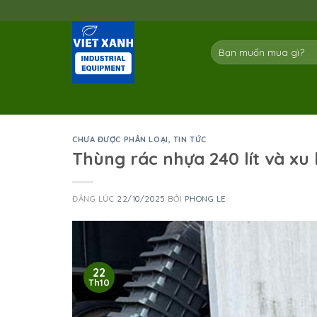
Skip
to
content
Tìm
kiếm:
CHƯA ĐƯỢC PHÂN LOẠI
,
TIN TỨC
Thùng rác nhựa 240 lít và x
ĐĂNG LÚC
22/10/2025
BỞI
PHONG LE
22
Th10