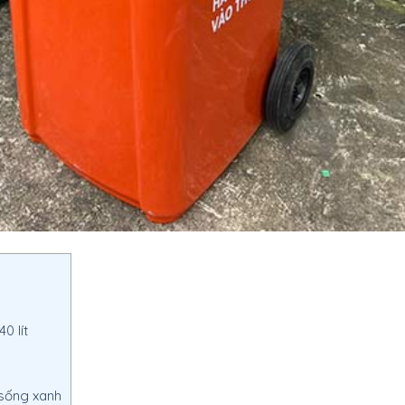
0 lít
 sống xanh