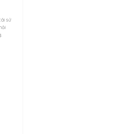
ái sử
hải
.