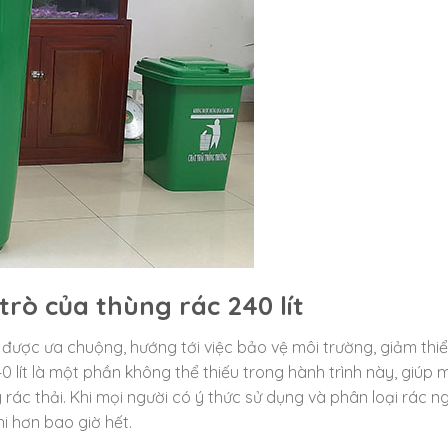
rò của thùng rác 240 lít
ược ưa chuộng, hướng tới việc bảo vệ môi trường, giảm thiể
0 lít là một phần không thể thiếu trong hành trình này, giúp 
 rác thải. Khi mọi người có ý thức sử dụng và phân loại rác n
i hơn bao giờ hết.