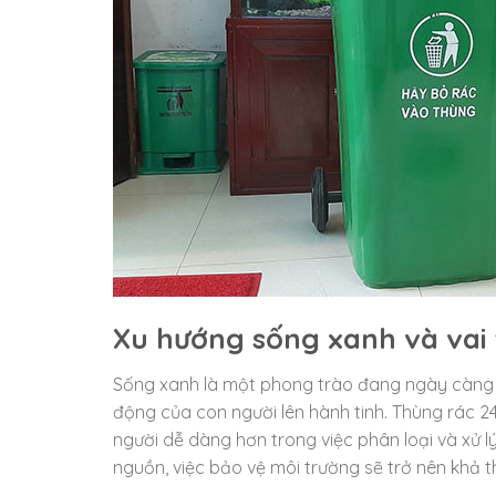
Xu hướng sống xanh và vai t
Sống xanh là một phong trào đang ngày càng đ
động của con người lên hành tinh. Thùng rác 24
người dễ dàng hơn trong việc phân loại và xử lý
nguồn, việc bảo vệ môi trường sẽ trở nên khả th