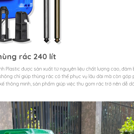
ùng rác 240 lít
anh Plastic được sản xuất từ nguyên liệu chất lượng cao, đảm
không chỉ giúp thùng rác có thể phục vụ lâu dài mà còn góp
t kế thông minh, sản phẩm giúp việc thu gom rác trở nên dễ d