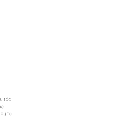
u tác
mọi
gay tại