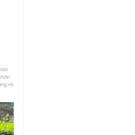
 bảo
 phần
àng và