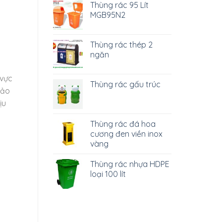
Thùng rác 95 Lít
MGB95N2
Thùng rác thép 2
ngăn
 vực
Thùng rác gấu trúc
bảo
ịu
Thùng rác đá hoa
cương đen viền inox
vàng
Thùng rác nhựa HDPE
loại 100 lít