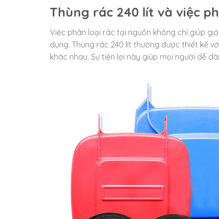
Thùng rác 240 lít và việc ph
Việc phân loại rác tại nguồn không chỉ giúp gi
dụng. Thùng rác 240 lít thường được thiết kế với
khác nhau. Sự tiện lợi này giúp mọi người dễ 