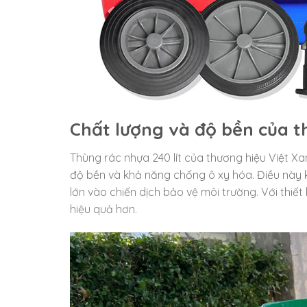
Chất lượng và độ bền của th
Thùng rác nhựa 240 lít của thương hiệu Việt X
độ bền và khả năng chống ô xy hóa. Điều này 
lớn vào chiến dịch bảo vệ môi trường. Với thiế
hiệu quả hơn.