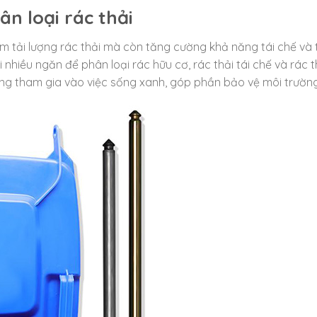
ân loại rác thải
ảm tải lượng rác thải mà còn tăng cường khả năng tái chế và t
 nhiều ngăn để phân loại rác hữu cơ, rác thải tái chế và rác t
dàng tham gia vào việc sống xanh, góp phần bảo vệ môi trường