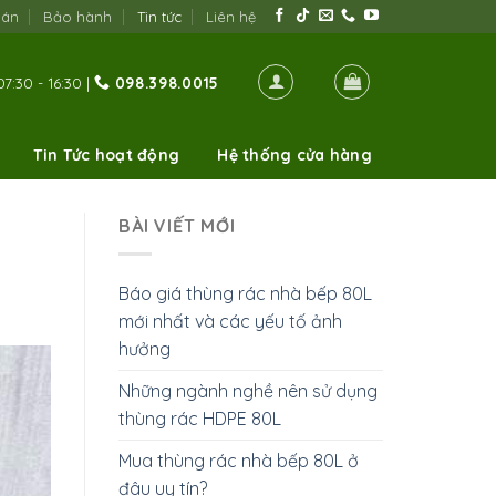
oán
Bảo hành
Tin tức
Liên hệ
7:30 - 16:30 |
098.398.0015
Tin Tức hoạt động
Hệ thống cửa hàng
BÀI VIẾT MỚI
Báo giá thùng rác nhà bếp 80L
mới nhất và các yếu tố ảnh
hưởng
Những ngành nghề nên sử dụng
thùng rác HDPE 80L
Mua thùng rác nhà bếp 80L ở
đâu uy tín?