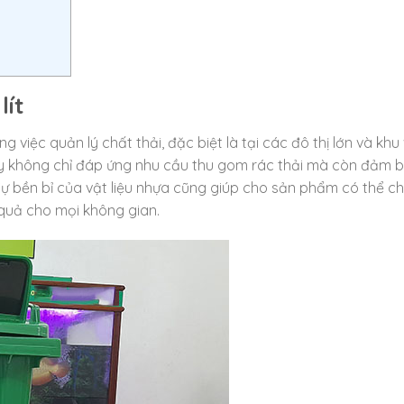
lít
g việc quản lý chất thải, đặc biệt là tại các đô thị lớn và khu
này không chỉ đáp ứng nhu cầu thu gom rác thải mà còn đảm 
 Sự bền bỉ của vật liệu nhựa cũng giúp cho sản phẩm có thể ch
u quả cho mọi không gian.