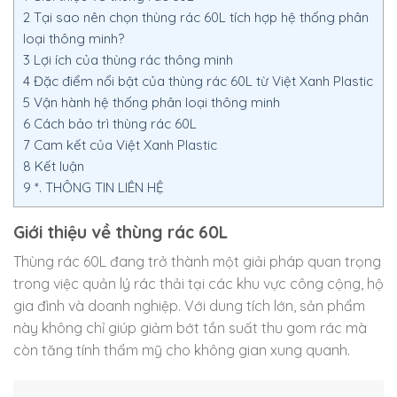
2
Tại sao nên chọn thùng rác 60L tích hợp hệ thống phân
loại thông minh?
3
Lợi ích của thùng rác thông minh
4
Đặc điểm nổi bật của thùng rác 60L từ Việt Xanh Plastic
5
Vận hành hệ thống phân loại thông minh
6
Cách bảo trì thùng rác 60L
7
Cam kết của Việt Xanh Plastic
8
Kết luận
9
*. THÔNG TIN LIÊN HỆ
Giới thiệu về thùng rác 60L
Thùng rác 60L đang trở thành một giải pháp quan trọng
trong việc quản lý rác thải tại các khu vực công cộng, hộ
gia đình và doanh nghiệp. Với dung tích lớn, sản phẩm
này không chỉ giúp giảm bớt tần suất thu gom rác mà
còn tăng tính thẩm mỹ cho không gian xung quanh.