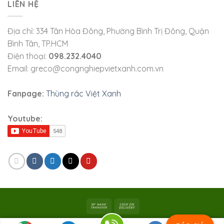
LIÊN HỆ
Địa chỉ: 334 Tân Hòa Đông, Phường Bình Trị Đông, Quận
Bình Tân, TP.HCM
Điện thoại:
098.232.4040
Email: greco@congnghiepvietxanh.com.vn
Fanpage:
Thùng rác Việt Xanh
Youtube:
Bản quyền 2026 ©
Viet Xanh Industry
|
Công ty TNHH SX