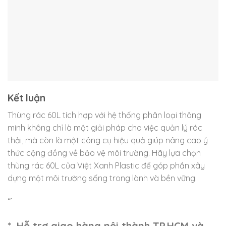
Kết luận
Thùng rác 60L tích hợp với hệ thống phân loại thông
minh không chỉ là một giải pháp cho việc quản lý rác
thải, mà còn là một công cụ hiệu quả giúp nâng cao ý
thức cộng đồng về bảo vệ môi trường. Hãy lựa chọn
thùng rác 60L của Việt Xanh Plastic để góp phần xây
dựng một môi trường sống trong lành và bền vững.
“`
*. Hỗ trợ giao hàng nội thành TP.HCM và