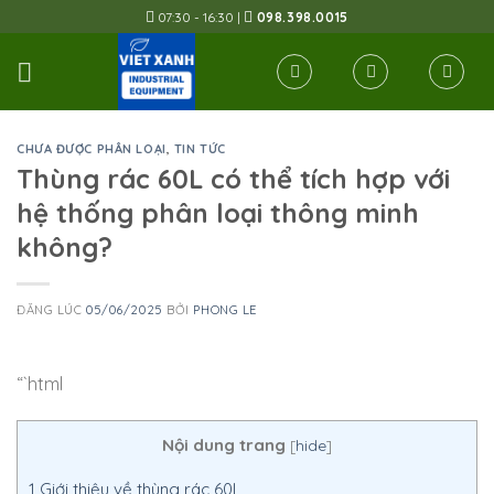
Skip
07:30 - 16:30 |
098.398.0015
to
content
CHƯA ĐƯỢC PHÂN LOẠI
,
TIN TỨC
Thùng rác 60L có thể tích hợp với
hệ thống phân loại thông minh
không?
ĐĂNG LÚC
05/06/2025
BỞI
PHONG LE
“`html
Nội dung trang
[
hide
]
1
Giới thiệu về thùng rác 60L