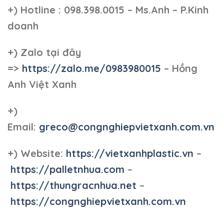
+)
Hotline : 098.398.0015 – Ms.Anh – P.Kinh
doanh
+)
Zalo tại đây
=>
https://zalo.me/0983980015
– Hồng
Anh Việt Xanh
+)
Email:
greco@congnghiepvietxanh.com.vn
+) Website:
https://vietxanhplastic.vn
–
https://palletnhua.com
–
https://thungracnhua.net
–
https://congnghiepvietxanh.com.vn