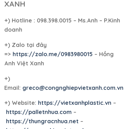
XANH
+)
Hotline : 098.398.0015 – Ms.Anh – P.Kinh
doanh
+)
Zalo tại đây
=>
https://zalo.me/0983980015
– Hồng
Anh Việt Xanh
+)
Email:
greco@congnghiepvietxanh.com.vn
+) Website:
https://vietxanhplastic.vn
–
https://palletnhua.com
–
https://thungracnhua.net
–