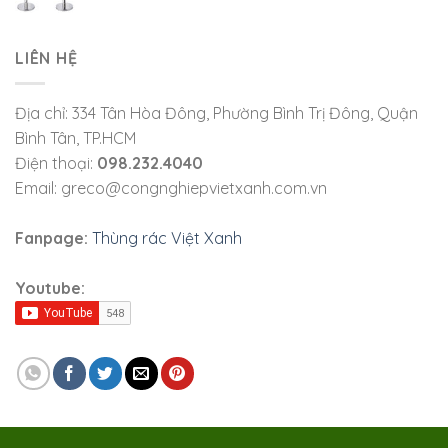
LIÊN HỆ
Địa chỉ: 334 Tân Hòa Đông, Phường Bình Trị Đông, Quận
Bình Tân, TP.HCM
Điện thoại:
098.232.4040
Email: greco@congnghiepvietxanh.com.vn
Fanpage:
Thùng rác Việt Xanh
Youtube: