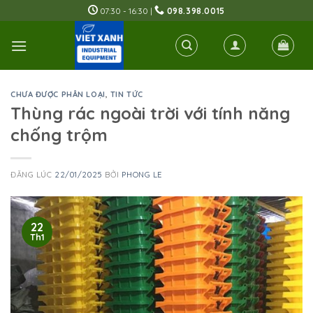
Skip
07:30 - 16:30 |
098.398.0015
to
content
CHƯA ĐƯỢC PHÂN LOẠI
,
TIN TỨC
Thùng rác ngoài trời với tính năng
chống trộm
ĐĂNG LÚC
22/01/2025
BỞI
PHONG LE
22
Th1