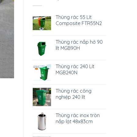
Thùng rác 55 Lít
Composite FTR55N2
Thùng rác nắp hở 90
lít MGB90H
Thùng rác 240 Lít
MGB240N
Thùng rác công
nghiệp 240 lít
Thùng rác inox tròn
nắp lật 48x83cm