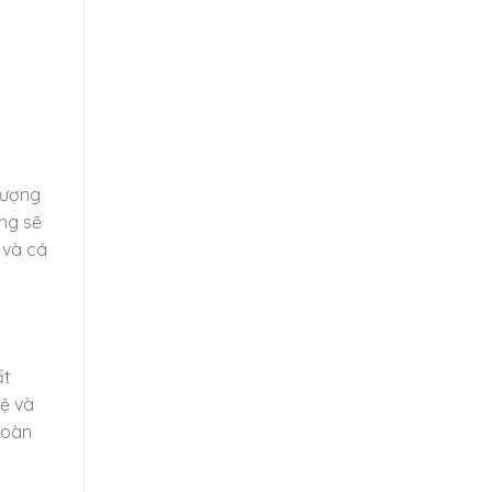
lượng
ng sẽ
 và cá
ất
ệ và
toàn