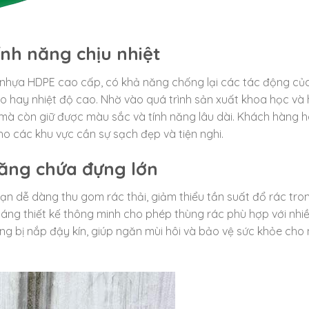
ính năng chịu nhiệt
ệu nhựa HDPE cao cấp, có khả năng chống lại các tác động của
ão hay nhiệt độ cao. Nhờ vào quá trình sản xuất khoa học và 
mà còn giữ được màu sắc và tính năng lâu dài. Khách hàng 
ho các khu vực cần sự sạch đẹp và tiện nghi.
năng chứa đựng lớn
 bạn dễ dàng thu gom rác thải, giảm thiểu tần suất đổ rác tro
dáng thiết kế thông minh cho phép thùng rác phù hợp với nhi
g bị nắp đậy kín, giúp ngăn mùi hôi và bảo vệ sức khỏe cho 