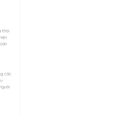
 thời
hiện
hoàn
ng các
ều
người