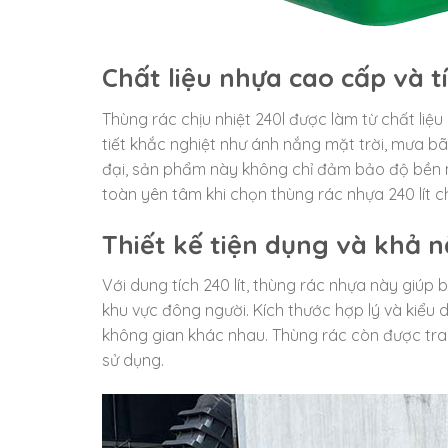
Chất liệu nhựa cao cấp và t
Thùng rác chịu nhiệt 240l được làm từ chất li
tiết khắc nghiệt như ánh nắng mặt trời, mưa b
đại, sản phẩm này không chỉ đảm bảo độ bền 
toàn yên tâm khi chọn thùng rác nhựa 240 lít c
Thiết kế tiện dụng và khả 
Với dung tích 240 lít, thùng rác nhựa này giúp
khu vực đông người. Kích thước hợp lý và kiểu 
không gian khác nhau. Thùng rác còn được tran
sử dụng.