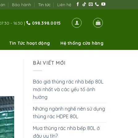
oán
Bảo hành
Tin tức
Liên hệ
7:30 - 16:30 |
098.398.0015
Tin Tức hoạt động
Hệ thống cửa hàng
BÀI VIẾT MỚI
Báo giá thùng rác nhà bếp 80L
mới nhất và các yếu tố ảnh
hưởng
Những ngành nghề nên sử dụng
thùng rác HDPE 80L
Mua thùng rác nhà bếp 80L ở
đâu uy tín?