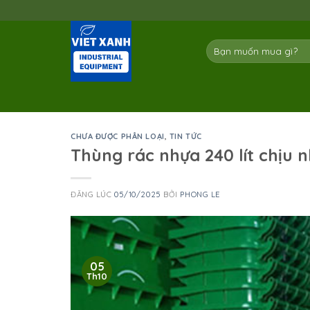
Skip
to
content
Tìm
kiếm:
CHƯA ĐƯỢC PHÂN LOẠI
,
TIN TỨC
Thùng rác nhựa 240 lít chịu n
ĐĂNG LÚC
05/10/2025
BỞI
PHONG LE
05
Th10