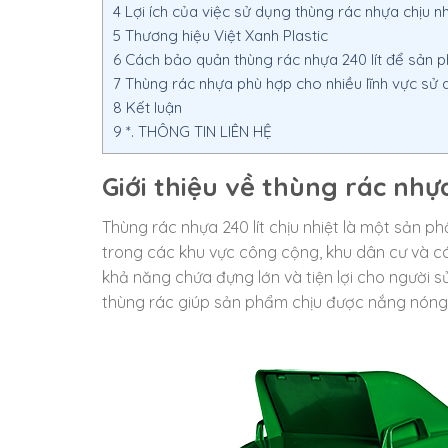
4
Lợi ích của việc sử dụng thùng rác nhựa chịu nh
5
Thương hiệu Việt Xanh Plastic
6
Cách bảo quản thùng rác nhựa 240 lít để sản 
7
Thùng rác nhựa phù hợp cho nhiều lĩnh vực sử
8
Kết luận
9
*. THÔNG TIN LIÊN HỆ
Giới thiệu về thùng rác nhựa
Thùng rác nhựa 240 lít chịu nhiệt là một sản 
trong các khu vực công cộng, khu dân cư và các
khả năng chứa đựng lớn và tiện lợi cho người s
thùng rác giúp sản phẩm chịu được nắng nóng v