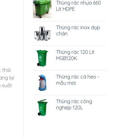
Thùng rác nhựa 660
Lít HDPE
Thùng rác inox đạp
chân
Thùng rác 120 Lít
MGB120K
 thải
Thùng rác cá heo -
ang lại
mẫu mới
n xuất
Thùng rác công
nghiệp 120L