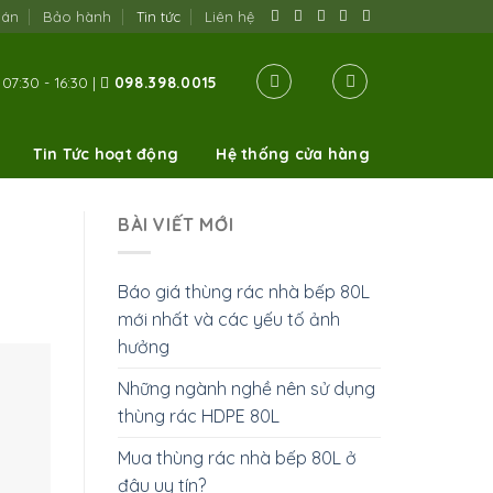
oán
Bảo hành
Tin tức
Liên hệ
07:30 - 16:30 |
098.398.0015
Tin Tức hoạt động
Hệ thống cửa hàng
BÀI VIẾT MỚI
Báo giá thùng rác nhà bếp 80L
mới nhất và các yếu tố ảnh
hưởng
Những ngành nghề nên sử dụng
thùng rác HDPE 80L
Mua thùng rác nhà bếp 80L ở
đâu uy tín?