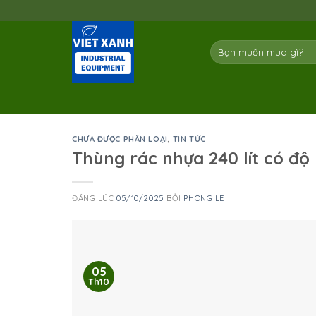
Skip
to
content
Tìm
kiếm:
CHƯA ĐƯỢC PHÂN LOẠI
,
TIN TỨC
Thùng rác nhựa 240 lít có độ
ĐĂNG LÚC
05/10/2025
BỞI
PHONG LE
05
Th10