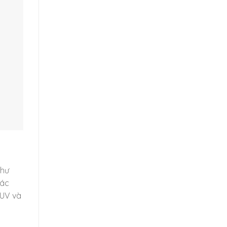
như
rác
 UV và