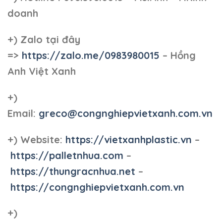
doanh
+)
Zalo tại đây
=>
https://zalo.me/0983980015
– Hồng
Anh Việt Xanh
+)
Email:
greco@congnghiepvietxanh.com.vn
+) Website:
https://vietxanhplastic.vn
–
https://palletnhua.com
–
https://thungracnhua.net
–
https://congnghiepvietxanh.com.vn
+)