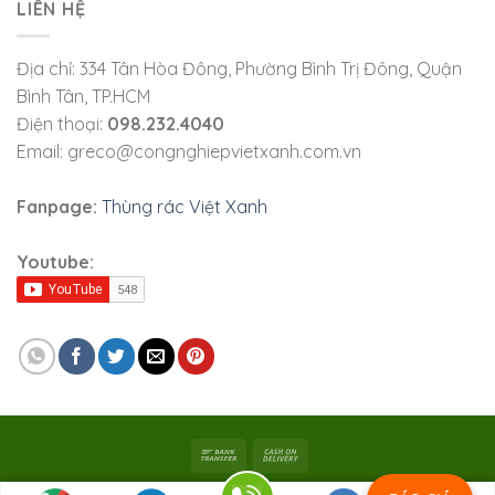
LIÊN HỆ
Địa chỉ: 334 Tân Hòa Đông, Phường Bình Trị Đông, Quận
Bình Tân, TP.HCM
Điện thoại:
098.232.4040
Email: greco@congnghiepvietxanh.com.vn
Fanpage:
Thùng rác Việt Xanh
Youtube:
Bản quyền 2026 ©
Viet Xanh Industry
|
Công ty TNHH SX