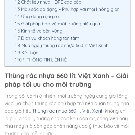
1.2
Chất liệu nhựa HDPE cao cấp
1.3
Màu sắc đa dạng – Phù hợp với mọi không gian
1.4
Ứng dụng rộng rãi
1.5
Giải pháp bảo vệ môi trường hiệu quả
1.6
Kinh tế và bền vững
1.7
Dịch vụ khách hàng tận tâm
1.8
Mua ngay thùng rác nhựa 660 lít Việt Xanh
1.9
Kết luận
1.10
*. THÔNG TIN LIÊN HỆ
Thùng rác nhựa 660 lít Việt Xanh – Giải
pháp tối ưu cho môi trường
Trong bối cảnh ô nhiễm môi trường ngày càng gia tăng,
việc lựa chọn thùng rác phù hợp trở nên quan trọng hơn
bao giờ hết.
Thùng rác nhựa 660 lít Việt Xanh
không chỉ
là giải pháp lý tưởng cho các khu dân cư, công viên hay
nhà máy mà còn góp phần nâng cao ý thức bảo vệ môi
trường cho mỗi người.