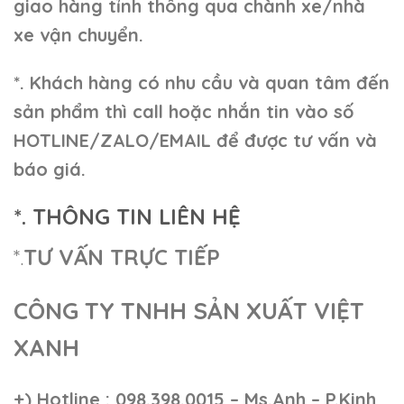
giao hàng tỉnh thông qua chành xe/nhà
xe vận chuyển.
*. Khách hàng có nhu cầu và quan tâm đến
sản phẩm thì call hoặc nhắn tin vào số
HOTLINE/ZALO/EMAIL để được tư vấn và
báo giá.
*. THÔNG TIN LIÊN HỆ
*.
TƯ VẤN TRỰC TIẾP
CÔNG TY TNHH SẢN XUẤT VIỆT
XANH
+)
Hotline : 098.398.0015 – Ms.Anh – P.Kinh