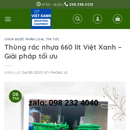
Skip
07:30 - 16:30 |
098.398.0015
to
content
CHƯA ĐƯỢC PHÂN LOẠI
,
TIN TỨC
Thùng rác nhựa 660 lít Việt Xanh –
Giải pháp tối ưu
ĐĂNG LÚC
06/05/2025
BỞI
PHONG LE
06
Th5