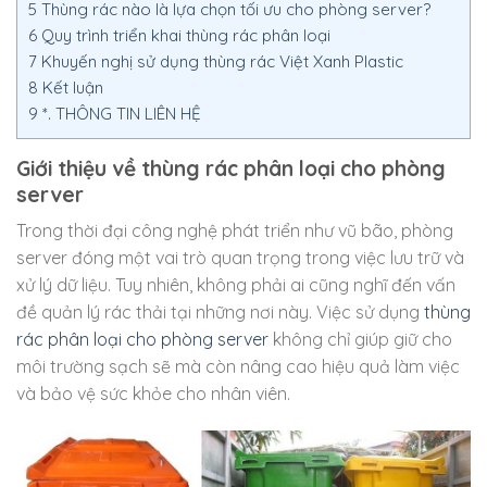
5
Thùng rác nào là lựa chọn tối ưu cho phòng server?
6
Quy trình triển khai thùng rác phân loại
7
Khuyến nghị sử dụng thùng rác Việt Xanh Plastic
8
Kết luận
9
*. THÔNG TIN LIÊN HỆ
Giới thiệu về thùng rác phân loại cho phòng
server
Trong thời đại công nghệ phát triển như vũ bão, phòng
server đóng một vai trò quan trọng trong việc lưu trữ và
xử lý dữ liệu. Tuy nhiên, không phải ai cũng nghĩ đến vấn
đề quản lý rác thải tại những nơi này. Việc sử dụng
thùng
rác phân loại cho phòng server
không chỉ giúp giữ cho
môi trường sạch sẽ mà còn nâng cao hiệu quả làm việc
và bảo vệ sức khỏe cho nhân viên.