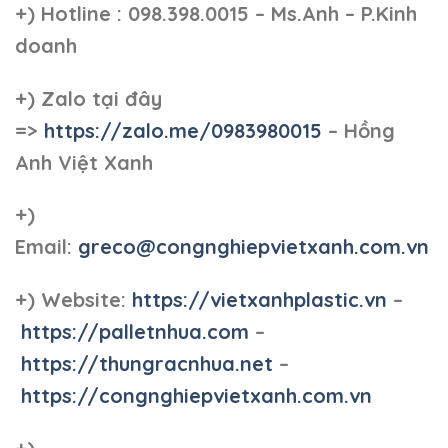
+)
Hotline : 098.398.0015 – Ms.Anh – P.Kinh
doanh
+)
Zalo tại đây
=>
https://zalo.me/0983980015
– Hồng
Anh Việt Xanh
+)
Email:
greco@congnghiepvietxanh.com.vn
+) Website:
https://vietxanhplastic.vn
–
https://palletnhua.com
–
https://thungracnhua.net
–
https://congnghiepvietxanh.com.vn