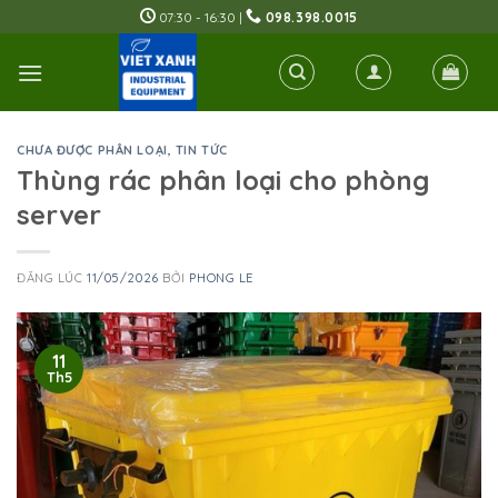
Skip
07:30 - 16:30 |
098.398.0015
to
content
CHƯA ĐƯỢC PHÂN LOẠI
,
TIN TỨC
Thùng rác phân loại cho phòng
server
ĐĂNG LÚC
11/05/2026
BỞI
PHONG LE
11
Th5