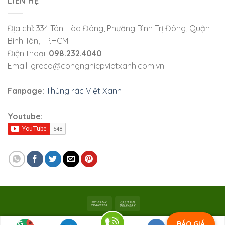
LIÊN HỆ
Địa chỉ: 334 Tân Hòa Đông, Phường Bình Trị Đông, Quận
Bình Tân, TP.HCM
Điện thoại:
098.232.4040
Email: greco@congnghiepvietxanh.com.vn
Fanpage:
Thùng rác Việt Xanh
Youtube:
Bản quyền 2026 ©
Viet Xanh Industry
|
Công ty TNHH SX
BÁO GIÁ