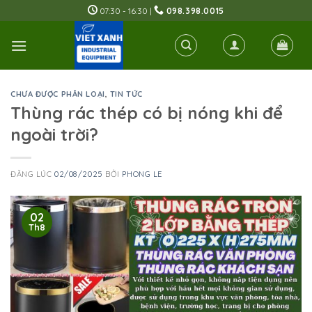
Skip
07:30 - 16:30 |
098.398.0015
to
content
CHƯA ĐƯỢC PHÂN LOẠI
,
TIN TỨC
Thùng rác thép có bị nóng khi để
ngoài trời?
ĐĂNG LÚC
02/08/2025
BỞI
PHONG LE
02
Th8