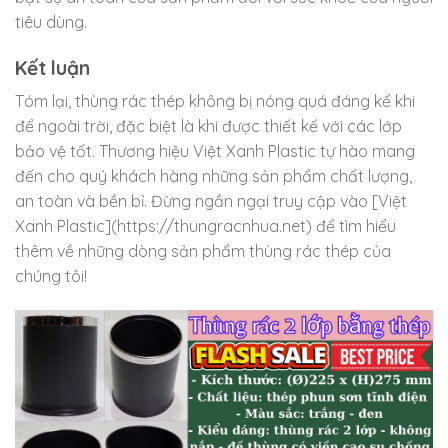
tiêu dùng.
Kết luận
Tóm lại, thùng rác thép không bị nóng quá đáng kể khi
để ngoài trời, đặc biệt là khi được thiết kế với các lớp
bảo vệ tốt. Thương hiệu Việt Xanh Plastic tự hào mang
đến cho quý khách hàng những sản phẩm chất lượng,
an toàn và bền bỉ. Đừng ngần ngại truy cập vào [Việt
Xanh Plastic](https://thungracnhua.net) để tìm hiểu
thêm về những dòng sản phẩm thùng rác thép của
chúng tôi!