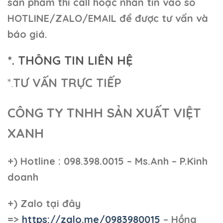
sản phẩm thì call hoặc nhắn tin vào số
HOTLINE/ZALO/EMAIL để được tư vấn và
báo giá.
*. THÔNG TIN LIÊN HỆ
*.
TƯ VẤN TRỰC TIẾP
CÔNG TY TNHH SẢN XUẤT VIỆT
XANH
+)
Hotline : 098.398.0015 – Ms.Anh – P.Kinh
doanh
+)
Zalo tại đây
=>
https://zalo.me/0983980015
– Hồng