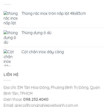
Thùng rác inox tròn nắp lật 48x83cm
Thùng đựng ô dù
Cột chắn inox dây căng
LIÊN HỆ
Địa chỉ: 334 Tân Hòa Đông, Phường Bình Trị Đông, Quận
Bình Tân, TP.HCM
Điện thoại:
098.232.4040
Email: greco@congnghiepvietxanh.com.vn