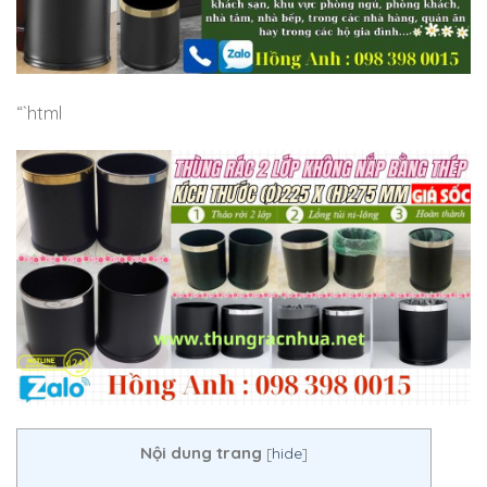
“`html
Nội dung trang
[
hide
]