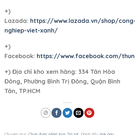
+)
Lazada:
https://www.lazada.vn/shop/cong
nghiep-viet-xanh/
+)
Facebook:
https://www.facebook.com/thun
+)
Địa chỉ kho xem hàng: 334 Tân Hòa
Đông, Phường Bình Trị Đông, Quận Bình
Tân, TP.HCM
Chuyên mục:
Chưa được phân loại
,
Tin tức
. Đánh dấu
link này
.