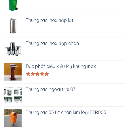
Thùng rác inox nắp lật
Thùng rác inox đạp chân
Bục phát biểu kiểu Mỹ khung inox
Được xếp
hạng
5.00
Thùng rác ngoài trời 07
5 sao
Thùng rác 55 Lít chân kim loại FTR005