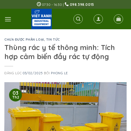
Skip
07:30 - 16:30 |
098.398.0015
to
content
CHƯA ĐƯỢC PHÂN LOẠI
,
TIN TỨC
Thùng rác y tế thông minh: Tích
hợp cảm biến đầy rác tự động
ĐĂNG LÚC
03/02/2025
BỞI
PHONG LE
03
Th2