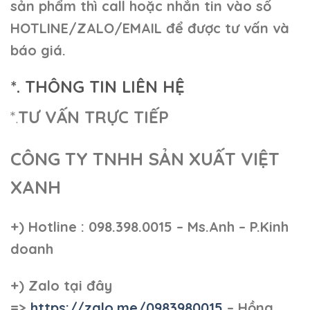
sản phẩm thì call hoặc nhắn tin vào số
HOTLINE/ZALO/EMAIL để được tư vấn và
báo giá.
*. THÔNG TIN LIÊN HỆ
*.
TƯ VẤN TRỰC TIẾP
CÔNG TY TNHH SẢN XUẤT VIỆT
XANH
+)
Hotline : 098.398.0015 – Ms.Anh – P.Kinh
doanh
+)
Zalo tại đây
=>
https://zalo.me/0983980015
– Hồng