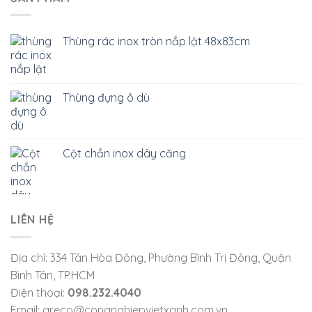
Thùng rác inox tròn nắp lật 48x83cm
Thùng đựng ô dù
Cột chắn inox dây căng
LIÊN HỆ
Địa chỉ: 334 Tân Hòa Đông, Phường Bình Trị Đông, Quận
Bình Tân, TP.HCM
Điện thoại:
098.232.4040
Email: greco@congnghiepvietxanh.com.vn