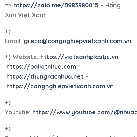
=>
https://zalo.me/0983980015
– Hồng
Anh Việt Xanh
+)
Email:
greco@congnghiepvietxanh.com.vn
+) Website:
https://vietxanhplastic.vn
–
https://palletnhua.com
–
https://thungracnhua.net
–
https://congnghiepvietxanh.com.vn
+)
Youtube:
https://www.youtube.com/@nhua
+)