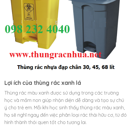
Lợi ích của thùng rác xanh lá
Thùng rác màu xanh được sử dụng trong các trường
học và mầm non giúp nhận diện dễ dàng và tạo sự chú
ý cho trẻ em. Mỗi khi học sinh thấy thùng rác màu xanh,
họ sẽ nghĩ ngay đến việc phân loại rác thải hữu cơ, từ đó
hình thành thói quen tốt cho tương lai.