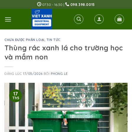
Skip
07:30 - 16:30 |
098.398.0015
to
content
CHƯA ĐƯỢC PHÂN LOẠI
,
TIN TỨC
Thùng rác xanh lá cho trường học
và mầm non
ĐĂNG LÚC
17/05/2026
BỞI
PHONG LE
17
Th5