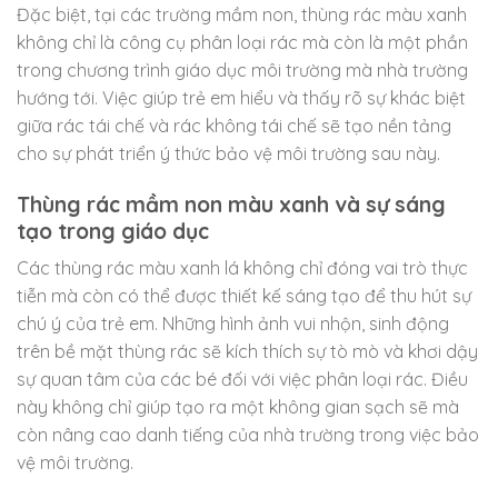
Đặc biệt, tại các trường mầm non, thùng rác màu xanh
không chỉ là công cụ phân loại rác mà còn là một phần
trong chương trình giáo dục môi trường mà nhà trường
hướng tới. Việc giúp trẻ em hiểu và thấy rõ sự khác biệt
giữa rác tái chế và rác không tái chế sẽ tạo nền tảng
cho sự phát triển ý thức bảo vệ môi trường sau này.
Thùng rác mầm non màu xanh và sự sáng
tạo trong giáo dục
Các thùng rác màu xanh lá không chỉ đóng vai trò thực
tiễn mà còn có thể được thiết kế sáng tạo để thu hút sự
chú ý của trẻ em. Những hình ảnh vui nhộn, sinh động
trên bề mặt thùng rác sẽ kích thích sự tò mò và khơi dậy
sự quan tâm của các bé đối với việc phân loại rác. Điều
này không chỉ giúp tạo ra một không gian sạch sẽ mà
còn nâng cao danh tiếng của nhà trường trong việc bảo
vệ môi trường.