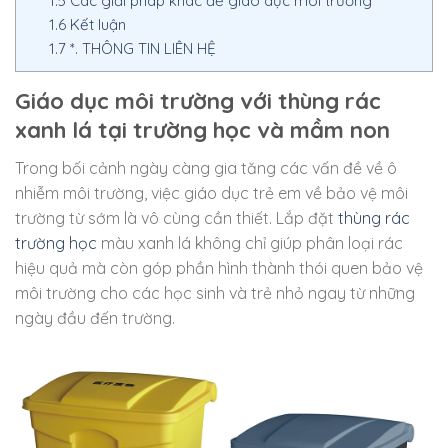
1.5
Các giải pháp khác để giáo dục môi trường
1.6
Kết luận
1.7
*. THÔNG TIN LIÊN HỆ
Giáo dục môi trường với thùng rác
xanh lá tại trường học và mầm non
Trong bối cảnh ngày càng gia tăng các vấn đề về ô
nhiễm môi trường, việc giáo dục trẻ em về bảo vệ môi
trường từ sớm là vô cùng cần thiết. Lắp đặt
thùng rác
trường học
màu xanh lá không chỉ giúp phân loại rác
hiệu quả mà còn góp phần hình thành thói quen bảo vệ
môi trường cho các học sinh và trẻ nhỏ ngay từ những
ngày đầu đến trường.