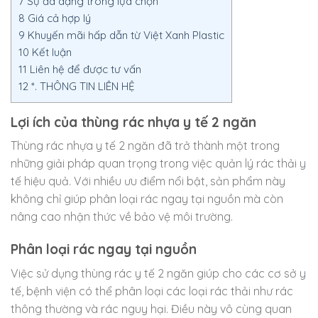
7
Sự đa dạng trong lựa chọn
8
Giá cả hợp lý
9
Khuyến mãi hấp dẫn từ Việt Xanh Plastic
10
Kết luận
11
Liên hệ để được tư vấn
12
*. THÔNG TIN LIÊN HỆ
Lợi ích của thùng rác nhựa y tế 2 ngăn
Thùng rác nhựa y tế 2 ngăn đã trở thành một trong
những giải pháp quan trọng trong việc quản lý rác thải y
tế hiệu quả. Với nhiều ưu điểm nổi bật, sản phẩm này
không chỉ giúp phân loại rác ngay tại nguồn mà còn
nâng cao nhận thức về bảo vệ môi trường.
Phân loại rác ngay tại nguồn
Việc sử dụng thùng rác y tế 2 ngăn giúp cho các cơ sở y
tế, bệnh viện có thể phân loại các loại rác thải như rác
thông thường và rác nguy hại. Điều này vô cùng quan