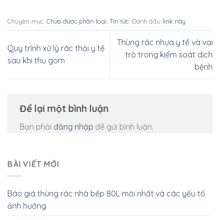
Chuyên mục:
Chưa được phân loại
,
Tin tức
. Đánh dấu
link này
.
Thùng rác nhựa y tế và vai
Quy trình xử lý rác thải y tế
trò trong kiểm soát dịch
sau khi thu gom
bệnh
Để lại một bình luận
Bạn phải
đăng nhập
để gửi bình luận.
BÀI VIẾT MỚI
Báo giá thùng rác nhà bếp 80L mới nhất và các yếu tố
ảnh hưởng