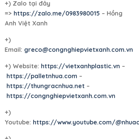
+)
Zalo tại đây
=>
https://zalo.me/0983980015
– Hồng
Anh Việt Xanh
+)
Email:
greco@congnghiepvietxanh.com.vn
+) Website:
https://vietxanhplastic.vn
–
https://palletnhua.com
–
https://thungracnhua.net
–
https://congnghiepvietxanh.com.vn
+)
Youtube:
https://www.youtube.com/@nhua
+)