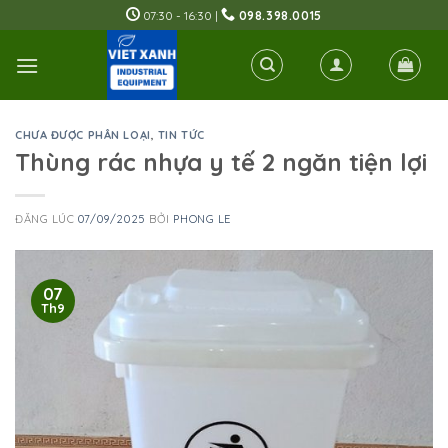
Skip
07:30 - 16:30 |
098.398.0015
to
content
CHƯA ĐƯỢC PHÂN LOẠI
,
TIN TỨC
Thùng rác nhựa y tế 2 ngăn tiện lợi
ĐĂNG LÚC
07/09/2025
BỞI
PHONG LE
07
Th9