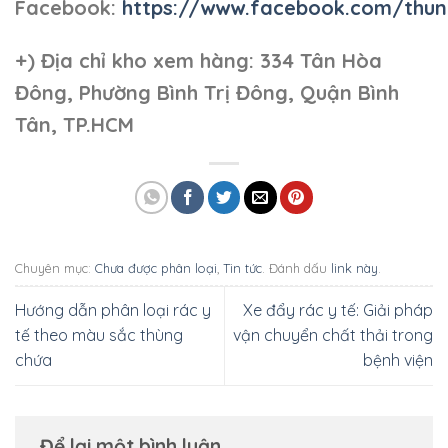
Facebook:
https://www.facebook.com/thun
+)
Địa chỉ kho xem hàng: 334 Tân Hòa
Đông, Phường Bình Trị Đông, Quận Bình
Tân, TP.HCM
Chuyên mục:
Chưa được phân loại
,
Tin tức
. Đánh dấu
link này
.
Hướng dẫn phân loại rác y
Xe đẩy rác y tế: Giải pháp
tế theo màu sắc thùng
vận chuyển chất thải trong
chứa
bệnh viện
Để lại một bình luận