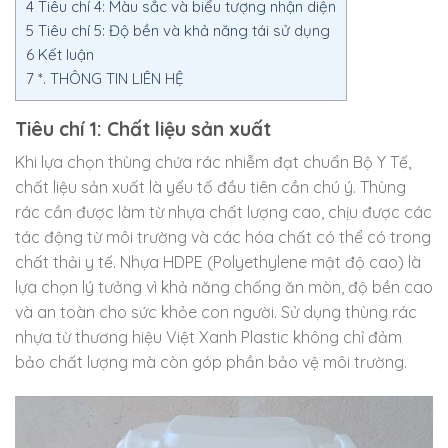
4
Tiêu chí 4: Màu sắc và biểu tượng nhận diện
5
Tiêu chí 5: Độ bền và khả năng tái sử dụng
6
Kết luận
7
*. THÔNG TIN LIÊN HỆ
Tiêu chí 1: Chất liệu sản xuất
Khi lựa chọn thùng chứa rác nhiễm đạt chuẩn Bộ Y Tế,
chất liệu sản xuất là yếu tố đầu tiên cần chú ý. Thùng
rác cần được làm từ nhựa chất lượng cao, chịu được các
tác động từ môi trường và các hóa chất có thể có trong
chất thải y tế. Nhựa HDPE (Polyethylene mật độ cao) là
lựa chọn lý tưởng vì khả năng chống ăn mòn, độ bền cao
và an toàn cho sức khỏe con người. Sử dụng thùng rác
nhựa từ thương hiệu Việt Xanh Plastic không chỉ đảm
bảo chất lượng mà còn góp phần bảo vệ môi trường.