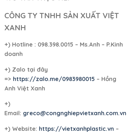
CÔNG TY TNHH SẢN XUẤT VIỆT
XANH
+)
Hotline : 098.398.0015 – Ms.Anh – P.Kinh
doanh
+)
Zalo tại đây
=>
https://zalo.me/0983980015
– Hồng
Anh Việt Xanh
+)
Email:
greco@congnghiepvietxanh.com.vn
+) Website:
https://vietxanhplastic.vn
–