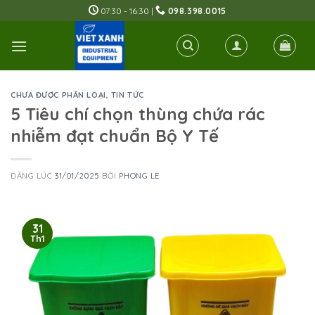
Skip
07:30 - 16:30 |
098.398.0015
to
content
CHƯA ĐƯỢC PHÂN LOẠI
,
TIN TỨC
5 Tiêu chí chọn thùng chứa rác
nhiễm đạt chuẩn Bộ Y Tế
ĐĂNG LÚC
31/01/2025
BỞI
PHONG LE
31
Th1