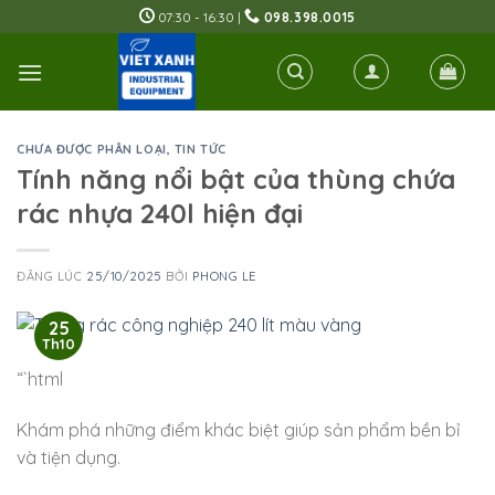
Skip
07:30 - 16:30 |
098.398.0015
to
content
CHƯA ĐƯỢC PHÂN LOẠI
,
TIN TỨC
Tính năng nổi bật của thùng chứa
rác nhựa 240l hiện đại
ĐĂNG LÚC
25/10/2025
BỞI
PHONG LE
25
Th10
“`html
Khám phá những điểm khác biệt giúp sản phẩm bền bỉ
và tiện dụng.