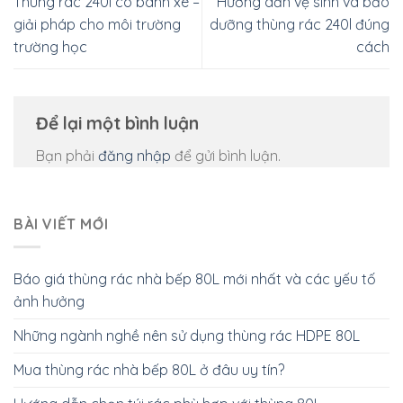
Thùng rác 240l có bánh xe –
Hướng dẫn vệ sinh và bảo
giải pháp cho môi trường
dưỡng thùng rác 240l đúng
trường học
cách
Để lại một bình luận
Bạn phải
đăng nhập
để gửi bình luận.
BÀI VIẾT MỚI
Báo giá thùng rác nhà bếp 80L mới nhất và các yếu tố
ảnh hưởng
Những ngành nghề nên sử dụng thùng rác HDPE 80L
Mua thùng rác nhà bếp 80L ở đâu uy tín?