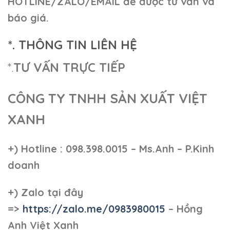
HOTLINE/ZALO/EMAIL để được tư vấn và
báo giá.
*. THÔNG TIN LIÊN HỆ
*.
TƯ VẤN TRỰC TIẾP
CÔNG TY TNHH SẢN XUẤT VIỆT
XANH
+)
Hotline : 098.398.0015 – Ms.Anh – P.Kinh
doanh
+)
Zalo tại đây
=>
https://zalo.me/0983980015
– Hồng
Anh Việt Xanh