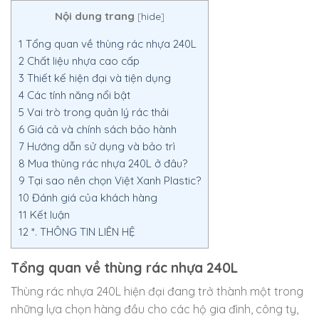
Nội dung trang
[
hide
]
1
Tổng quan về thùng rác nhựa 240L
2
Chất liệu nhựa cao cấp
3
Thiết kế hiện đại và tiện dụng
4
Các tính năng nổi bật
5
Vai trò trong quản lý rác thải
6
Giá cả và chính sách bảo hành
7
Hướng dẫn sử dụng và bảo trì
8
Mua thùng rác nhựa 240L ở đâu?
9
Tại sao nên chọn Việt Xanh Plastic?
10
Đánh giá của khách hàng
11
Kết luận
12
*. THÔNG TIN LIÊN HỆ
Tổng quan về thùng rác nhựa 240L
Thùng rác nhựa 240L hiện đại đang trở thành một trong
những lựa chọn hàng đầu cho các hộ gia đình, công ty,