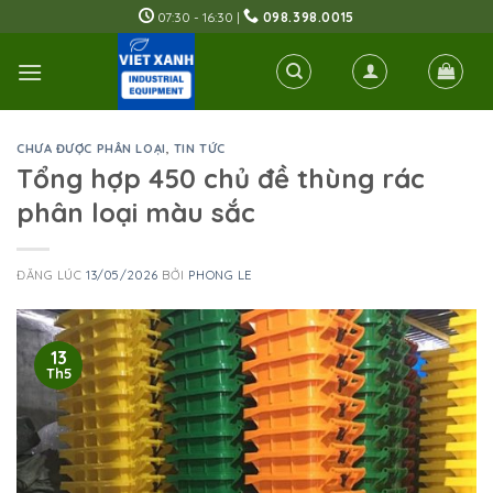
Skip
07:30 - 16:30 |
098.398.0015
to
content
CHƯA ĐƯỢC PHÂN LOẠI
,
TIN TỨC
Tổng hợp 450 chủ đề thùng rác
phân loại màu sắc
ĐĂNG LÚC
13/05/2026
BỞI
PHONG LE
13
Th5