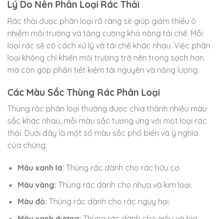
Lý Do Nên Phân Loại Rác Thải
Rác thải được phân loại rõ ràng sẽ giúp giảm thiểu ô
nhiễm môi trường và tăng cường khả năng tái chế. Mỗi
loại rác sẽ có cách xử lý và tái chế khác nhau. Việc phân
loại không chỉ khiến môi trường trở nên trong sạch hơn
mà còn góp phần tiết kiệm tài nguyên và năng lượng.
Các Màu Sắc Thùng Rác Phân Loại
Thùng rác phân loại thường được chia thành nhiều màu
sắc khác nhau, mỗi màu sắc tương ứng với một loại rác
thải. Dưới đây là một số màu sắc phổ biến và ý nghĩa
của chúng:
Màu xanh lá:
Thùng rác dành cho rác hữu cơ.
Màu vàng:
Thùng rác dành cho nhựa và kim loại.
Màu đỏ:
Thùng rác dành cho rác nguy hại.
Màu xanh dương:
Thùng rác dành cho giấy và bìa.