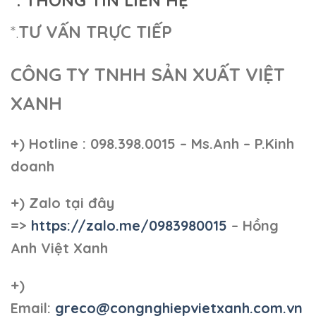
*. THÔNG TIN LIÊN HỆ
*.
TƯ VẤN TRỰC TIẾP
CÔNG TY TNHH SẢN XUẤT VIỆT
XANH
+)
Hotline : 098.398.0015 – Ms.Anh – P.Kinh
doanh
+)
Zalo tại đây
=>
https://zalo.me/0983980015
– Hồng
Anh Việt Xanh
+)
Email:
greco@congnghiepvietxanh.com.vn